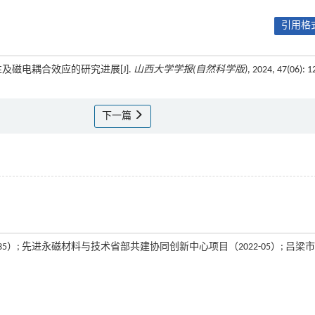
引用格式
性及磁电耦合效应的研究进展[J].
山西大学学报(自然科学版)
, 2024, 47(06): 1
下一篇
11335）; 先进永磁材料与技术省部共建协同创新中心项目（2022-05）; 吕梁