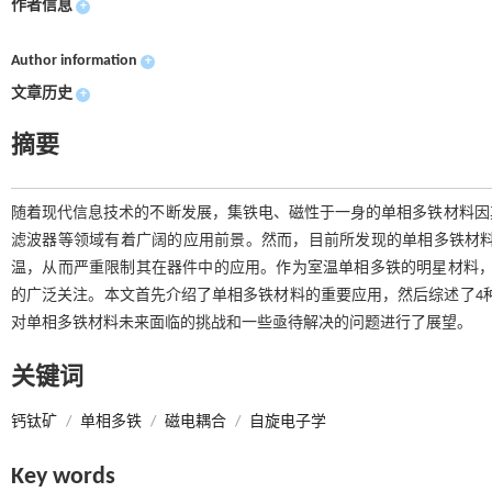
作者信息
+
Author information
+
文章历史
+
摘要
随着现代信息技术的不断发展，集铁电、磁性于一身的单相多铁材料因
滤波器等领域有着广阔的应用前景。然而，目前所发现的单相多铁材料大多数磁
温，从而严重限制其在器件中的应用。作为室温单相多铁的明星材料，
的广泛关注。本文首先介绍了单相多铁材料的重要应用，然后综述了4
对单相多铁材料未来面临的挑战和一些亟待解决的问题进行了展望。
关键词
钙钛矿
/
单相多铁
/
磁电耦合
/
自旋电子学
Key words