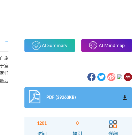
AI Summary
AI Mindmap
自旋
低于室
家们
最后
PDF (39263KB)
1201
0
访问
被引
详细