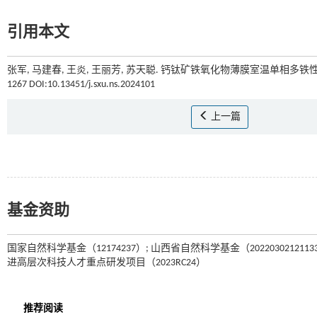
引用本文
张军, 马建春, 王炎, 王丽芳, 苏天聪. 钙钛矿铁氧化物薄膜室温单相多铁
1267 DOI:10.13451/j.sxu.ns.2024101
上一篇
基金资助
国家自然科学基金（12174237）; 山西省自然科学基金（2022030212
进高层次科技人才重点研发项目（2023RC24）