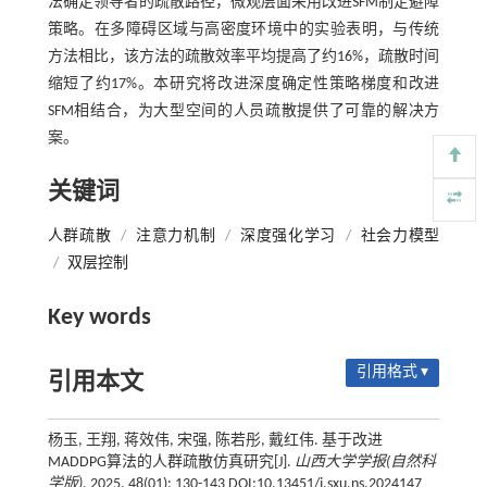
法确定领导者的疏散路径，微观层面采用改进SFM制定避障
策略。在多障碍区域与高密度环境中的实验表明，与传统
方法相比，该方法的疏散效率平均提高了约16%，疏散时间
缩短了约17%。本研究将改进深度确定性策略梯度和改进
SFM相结合，为大型空间的人员疏散提供了可靠的解决方
案。
关键词
人群疏散
/
注意力机制
/
深度强化学习
/
社会力模型
/
双层控制
Key words
引用格式 ▾
引用本文
杨玉, 王翔, 蒋效伟, 宋强, 陈若彤, 戴红伟. 基于改进
MADDPG算法的人群疏散仿真研究[J].
山西大学学报(自然科
学版)
, 2025, 48(01): 130-143 DOI:10.13451/j.sxu.ns.2024147