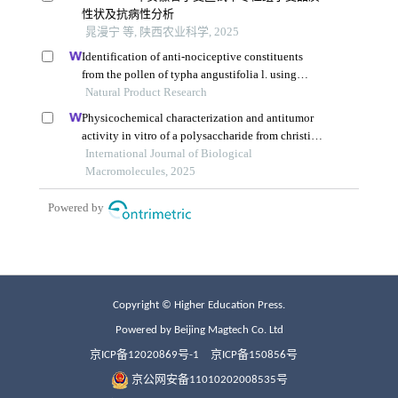
Copyright © Higher Education Press.
Powered by Beijing Magtech Co. Ltd
京ICP备12020869号-1
京ICP备150856号
京公网安备11010202008535号