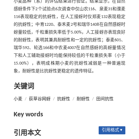
小麦品种（系）的评估结果进行验证。结果显示，在自然
感蚜条件下2个试验点6次调查中仅山农116、泉麦31和濮麦
116表现稳定的抗蚜性，在人工接蚜时仅郑麦132表现稳定
的抗蚜性；中育1220、泰禾麦2号和瑞华1408在自然感蚜时
蚜量较低，千粒重损失率低于5.00%，人工接蚜亦表现良好
的耐蚜性，表明其兼具耐蚜性和一定的抗蚜性；泰麦601、
瑞华592、轮选166和中农麦4007在自然感蚜的高蚜量情况
下和人工辅助接蚜时均能保持较低的千粒重损失率（小于
15.00%），表明成株期小麦的抗蚜性减弱是一种普遍现
象，耐蚜性是比抗蚜性更稳定的遗传特征。
关键词
小麦
/
荻草谷网蚜
/
抗蚜性
/
耐蚜性
/
田间抗性
Key words
引用格式 ▾
引用本文