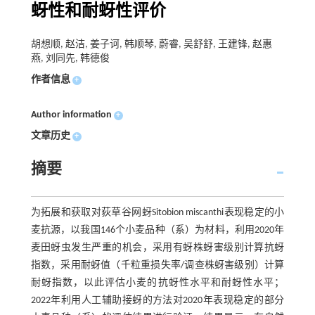
蚜性和耐蚜性评价
胡想顺, 赵洁, 姜子诃, 韩顺琴, 蔚睿, 吴舒舒, 王建锋, 赵惠
燕, 刘同先, 韩德俊
作者信息
+
Author information
+
文章历史
+
摘要
为拓展和获取对荻草谷网蚜Sitobion miscanthi表现稳定的小
麦抗源，以我国146个小麦品种（系）为材料，利用2020年
麦田蚜虫发生严重的机会，采用有蚜株蚜害级别计算抗蚜
指数，采用耐蚜值（千粒重损失率/调查株蚜害级别）计算
耐蚜指数，以此评估小麦的抗蚜性水平和耐蚜性水平；
2022年利用人工辅助接蚜的方法对2020年表现稳定的部分