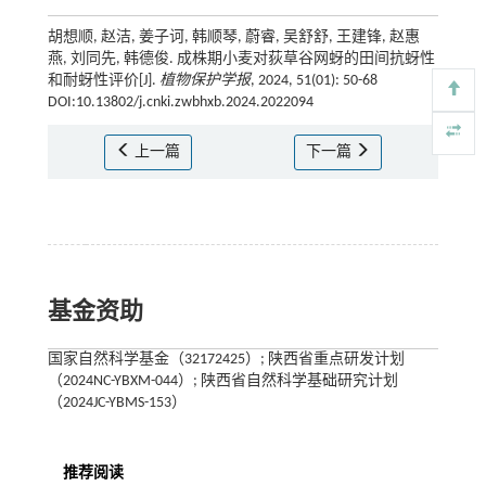
胡想顺, 赵洁, 姜子诃, 韩顺琴, 蔚睿, 吴舒舒, 王建锋, 赵惠
燕, 刘同先, 韩德俊. 成株期小麦对荻草谷网蚜的田间抗蚜性
和耐蚜性评价[J].
植物保护学报
, 2024, 51(01): 50-68
DOI:10.13802/j.cnki.zwbhxb.2024.2022094
上一篇
下一篇
基金资助
国家自然科学基金（32172425）; 陕西省重点研发计划
（2024NC-YBXM-044）; 陕西省自然科学基础研究计划
（2024JC-YBMS-153）