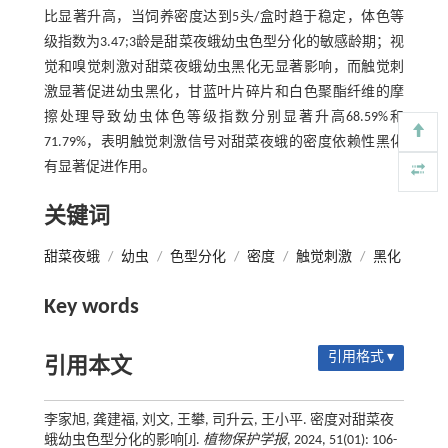
比显著升高，当饲养密度达到5头/盒时趋于稳定，体色等
级指数为3.47;3龄是甜菜夜蛾幼虫色型分化的敏感龄期；视
觉和嗅觉刺激对甜菜夜蛾幼虫黑化无显著影响，而触觉刺
激显著促进幼虫黑化，甘蓝叶片碎片和白色聚酯纤维的摩
擦处理导致幼虫体色等级指数分别显著升高68.59%和
71.79%，表明触觉刺激信号对甜菜夜蛾的密度依赖性黑化
有显著促进作用。
关键词
甜菜夜蛾
/
幼虫
/
色型分化
/
密度
/
触觉刺激
/
黑化
Key words
引用格式 ▾
引用本文
李家旭, 龚建福, 刘文, 王攀, 司升云, 王小平. 密度对甜菜夜
蛾幼虫色型分化的影响[J].
植物保护学报
, 2024, 51(01): 106-