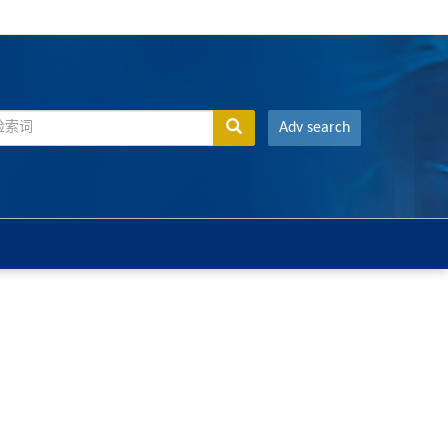
Adv search