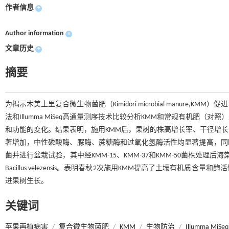
作者信息
+
Author information
+
文章历史
+
摘要
为揭示木美土里复合微生物菌肥（Kimidori microbial manu
法和Illumma MiSeq高通量测序技术比较分析KMM和常规有机
和功能的变化。结果表明，施用KMM后，果树的株高增长率、干径增
著增加，中性磷酸酶、脲酶、蔗糖酶和过氧化氢酶活性均显著提高，同
菌并进行盆栽试验，其中经KMM-15、KMM-37和KMM-50菌株
Bacillus velezensis。表明春秋2次施用KMM提高了土壤有
进果树生长。
关键词
苹果再植病害
/
复合微生物菌肥
/
KMM
/
生物防治
/
Illumma M