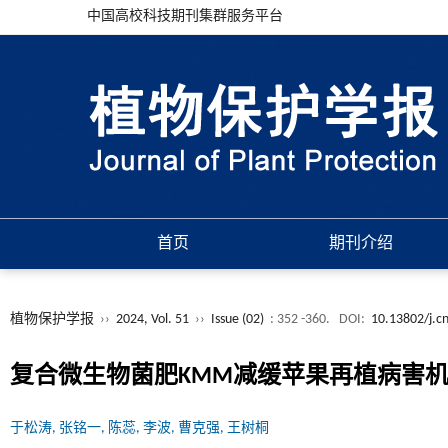
中国高校科技期刊集群服务平台
首页
期刊介绍
植物保护学报
››
2024, Vol. 51
››
Issue (02)
: 352 -360.
DOI:
10.13802/j.c
复合微生物菌肥KMM减缓苹果再植病害
于松涛, 张铭一, 陈蕊, 李波, 曹克强, 王树桐