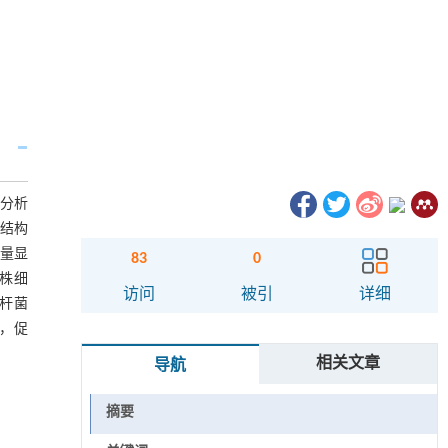
学分析
落结构
量显
83
0
株细
访问
被引
详细
胞杆菌
度，促
相关文章
导航
摘要