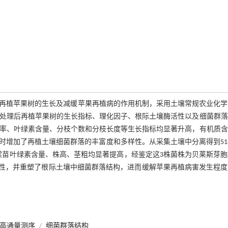
re,KMM）促进再植苹果树的生长及减缓苹果再植病的作用机制，采用土壤常规农业化
肥（对照）处理后再植苹果树的生长指标、理化因子、根际土壤酶活性以及细菌群
长率、叶绿素含量、分枝个数和分枝长度等生长指标均显著升高，有机质含
时增加了再植土壤细菌群落的丰富度和多样性。从采集土壤中分离得到51
处理后海棠苗叶绿素含量、株高、茎粗均显著提高，经鉴定这3株菌株为贝莱斯芽
机质含量和酶活性，并重塑了根际土壤中细菌群落结构，进而缓解苹果再植病害发生程
iSeq高通量测序
/
细菌群落结构