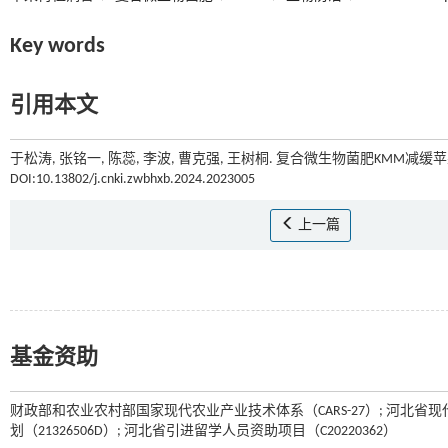
Key words
引用本文
于松涛, 张铭一, 陈蕊, 李波, 曹克强, 王树桐. 复合微生物菌肥KMM减缓苹
DOI:10.13802/j.cnki.zwbhxb.2024.2023005
上一篇
基金资助
财政部和农业农村部国家现代农业产业技术体系（CARS-27）; 河北省现代农业产业
划（21326506D）; 河北省引进留学人员资助项目（C20220362）