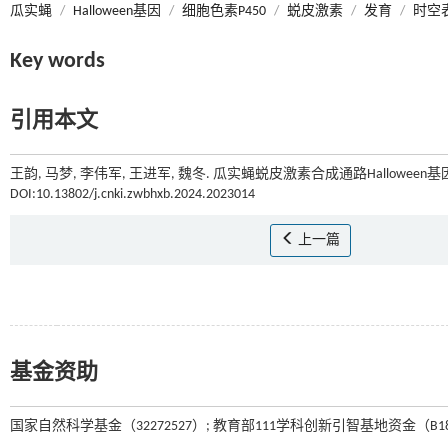
瓜实蝇
/
Halloween基因
/
细胞色素P450
/
蜕皮激素
/
发育
/
时空
Key words
引用本文
王韵, 马梦, 李伟军, 王进军, 魏冬. 瓜实蝇蜕皮激素合成通路Halloween基
DOI:10.13802/j.cnki.zwbhxb.2024.2023014
上一篇
基金资助
国家自然科学基金（32272527）; 教育部111学科创新引智基地资金（B18