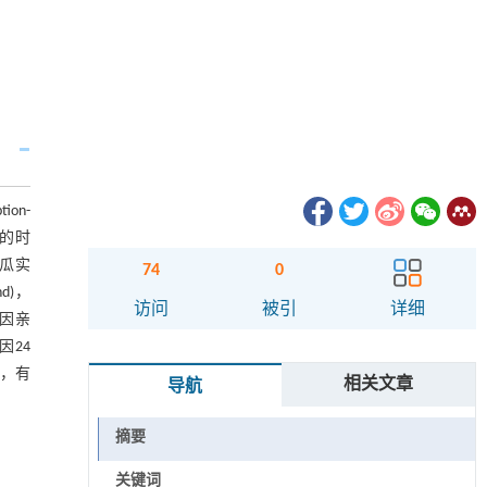
on-
蝇中的时
个瓜实
74
0
hd)，
访问
被引
详细
基因亲
因24
亡，有
相关文章
导航
摘要
关键词