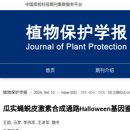
中国高校科技期刊集群服务平台
首页
期刊介绍
植物保护学报
››
2024, Vol. 51
››
Issue (02)
: 394 -404.
DOI:
10.13802/j.c
瓜实蝇蜕皮激素合成通路Halloween基因
王韵, 马梦, 李伟军, 王进军, 魏冬