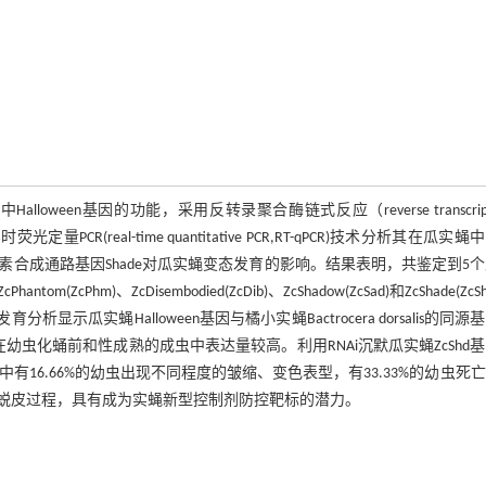
alloween基因的功能，采用反转录聚合酶链式反应（reverse transcripti
过实时荧光定量PCR(real-time quantitative PCR,RT-qPCR)技术分析其在瓜实
术解析蜕皮激素合成通路基因Shade对瓜实蝇变态发育的影响。结果表明，共鉴定到5
cPhm)、ZcDisembodied(ZcDib)、ZcShadow(ZcSad)和ZcShade(ZcS
显示瓜实蝇Halloween基因与橘小实蝇Bactrocera dorsalis的同源
化蛹前和性成熟的成虫中表达量较高。利用RNAi沉默瓜实蝇ZcShd基
过程中有16.66%的幼虫出现不同程度的皱缩、变色表型，有33.33%的幼虫死
实蝇蜕皮过程，具有成为实蝇新型控制剂防控靶标的潜力。