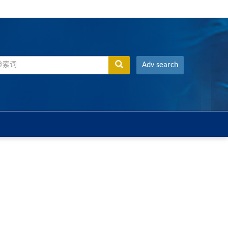
Adv search