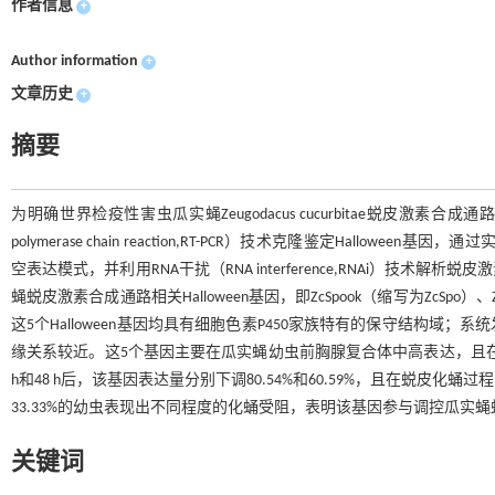
作者信息
+
Author information
+
文章历史
+
摘要
为明确世界检疫性害虫瓜实蝇Zeugodacus cucurbitae蜕皮激素合成通路中H
polymerase chain reaction,RT-PCR）技术克隆鉴定Halloween基因，通
空表达模式，并利用RNA干扰（RNA interference,RNAi）技
蝇蜕皮激素合成通路相关Halloween基因，即ZcSpook（缩写为ZcSpo）、ZcPhantom(Z
这5个Halloween基因均具有细胞色素P450家族特有的保守结构域；系统发育分析
缘关系较近。这5个基因主要在瓜实蝇幼虫前胸腺复合体中高表达，且在幼虫
h和48 h后，该基因表达量分别下调80.54%和60.59%，且在蜕皮化蛹
33.33%的幼虫表现出不同程度的化蛹受阻，表明该基因参与调控瓜
关键词