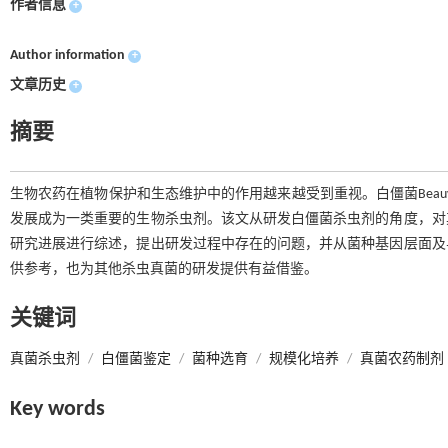
作者信息
+
Author information
+
文章历史
+
摘要
生物农药在植物保护和生态维护中的作用越来越受到重视。白僵菌Beauv
发展成为一类重要的生物杀虫剂。该文从研发白僵菌杀虫剂的角度，对
研究进展进行综述，提出研发过程中存在的问题，并从菌种基因层面及
供参考，也为其他杀虫真菌的研发提供有益借鉴。
关键词
真菌杀虫剂
/
白僵菌鉴定
/
菌种选育
/
规模化培养
/
真菌农药制剂
Key words