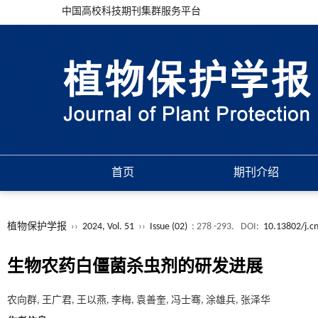
中国高校科技期刊集群服务平台
首页
期刊介绍
植物保护学报
››
2024, Vol. 51
››
Issue (02)
: 278 -293.
DOI:
10.13802/j.c
生物农药白僵菌杀虫剂的研发进展
农向群, 王广君, 王以燕, 李梅, 袁善奎, 冯士骞, 涂雄兵, 张泽华