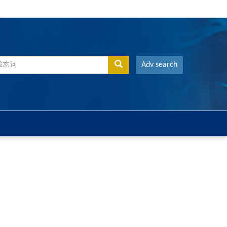
Adv search