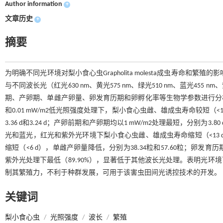
Author information
+
文章历史
+
摘要
为明确不同光环境对梨小食心虫Grapholita molesta成虫寿命和繁殖的影响
与不同波长光（红光630 nm、黄光575 nm、绿光510 nm、蓝光455
期、产卵期、单雌产卵量、卵发育历期和卵孵化率等生物学参数进行分析。结果表明
和0.01 mW/m2低光照强度处理下，梨小食心虫雌、雄成虫寿命较短（<1
3.36 d和3.24 d；产卵前期和产卵期均以1 mW/m2处理最短，分别为
光和蓝光，红光和紫外光环境下梨小食心虫雌、雄成虫寿命缩短（<13 d），
缩短（<6 d），单雌产卵量降低，分别为38.34粒和57.60粒；卵发育历
紫外光处理下最低（89.90%），显著低于其他波长光处理。表明光
制其繁殖力，不利于种群发展，可用于该害虫田间光诱控技术的开发。
关键词
梨小食心虫
/
光照强度
/
波长
/
繁殖