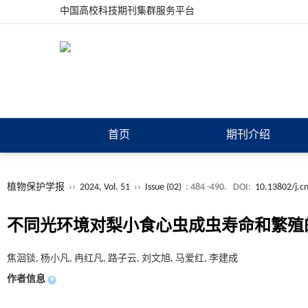
中国高校科技期刊集群服务平台
首页
期刊介绍
植物保护学报
››
2024, Vol. 51
››
Issue (02)
: 484 -490.
DOI:
10.13802/j.c
不同光环境对梨小食心虫成虫寿命和繁殖
焦洄锬, 杨小凡, 冉红凡, 路子云, 刘文旭, 马爱红, 李建成
作者信息
+