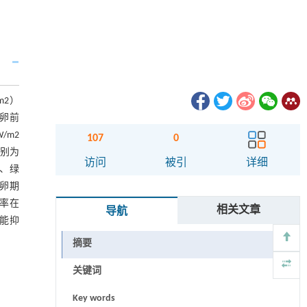
m2）
产卵前
/m2
107
0
分别为
访问
被引
详细
光、绿
产卵期
化率在
相关文章
导航
均能抑
摘要
关键词
Key words