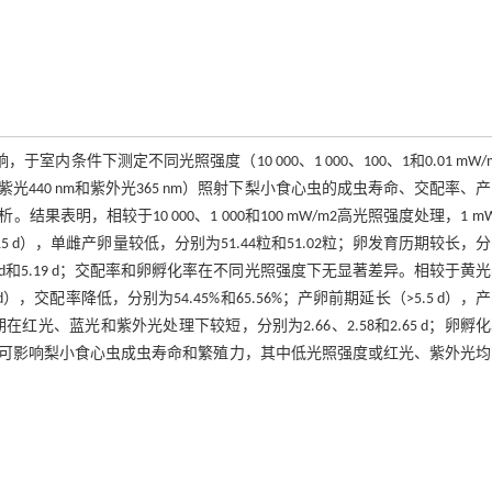
，于室内条件下测定不同光照强度（10 000、1 000、100、1和0.01 mW/
 nm、紫光440 nm和紫外光365 nm）照射下梨小食心虫的成虫寿命、交配率、
，相较于10 000、1 000和100 mW/m2高光照强度处理，1 mW
5 d），单雌产卵量较低，分别为51.44粒和51.02粒；卵发育历期较长，
3.80 d和5.19 d；交配率和卵孵化率在不同光照强度下无显著差异。相较于黄
交配率降低，分别为54.45%和65.56%；产卵前期延长（>5.5 d），
期在红光、蓝光和紫外光处理下较短，分别为2.66、2.58和2.65 d；卵孵
环境可影响梨小食心虫成虫寿命和繁殖力，其中低光照强度或红光、紫外光