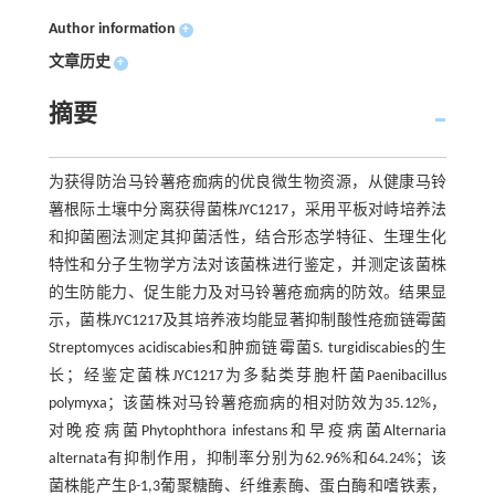
Author information
+
文章历史
+
摘要
为获得防治马铃薯疮痂病的优良微生物资源，从健康马铃
薯根际土壤中分离获得菌株JYC1217，采用平板对峙培养法
和抑菌圈法测定其抑菌活性，结合形态学特征、生理生化
特性和分子生物学方法对该菌株进行鉴定，并测定该菌株
的生防能力、促生能力及对马铃薯疮痂病的防效。结果显
示，菌株JYC1217及其培养液均能显著抑制酸性疮痂链霉菌
Streptomyces acidiscabies和肿痂链霉菌S. turgidiscabies的生
长；经鉴定菌株JYC1217为多黏类芽胞杆菌Paenibacillus
polymyxa；该菌株对马铃薯疮痂病的相对防效为35.12%，
对晚疫病菌Phytophthora infestans和早疫病菌Alternaria
alternata有抑制作用，抑制率分别为62.96%和64.24%；该
菌株能产生β-1,3葡聚糖酶、纤维素酶、蛋白酶和嗜铁素，