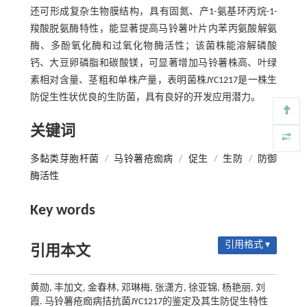
还可形成复杂生物膜结构，具有固氮、产1-氨基环丙烷-1-
羧酸脱氨酶特性，能显著提高马铃薯叶片内苯丙氨酸解氨
酶、多酚氧化酶和过氧化物酶活性；该菌株能溶解磷酸
钙、大豆卵磷脂和碳酸镁，可显著增加马铃薯株高、叶绿
素相对含量、茎粗和单株产量，表明菌株JYC1217是一株生
防促生性状优良的生防菌，具有良好的开发应用潜力。
关键词
多黏类芽胞杆菌
/
马铃薯疮痂病
/
促生
/
生防
/
防御
酶活性
Key words
引用格式 ▾
引用本文
黄勋, 丰加文, 金春林, 邓琳梅, 张潇方, 徐亚锦, 杨艳丽, 刘
霞. 马铃薯疮痂病拮抗菌JYC1217的鉴定及其生防促生特性