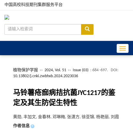
中国高校科技期刊集群服务平台
Toggle
植物保护学报
››
2024, Vol. 51
››
Issue (03)
: 684 -697.
DOI:
10.13802/j.cnki.zwbhxb.2024.2023036
马铃薯疮痂病拮抗菌JYC1217的鉴
定及其生防促生特性
黄勋, 丰加文, 金春林, 邓琳梅, 张潇方, 徐亚锦, 杨艳丽, 刘霞
作者信息
+