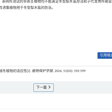
7%。表明所测试的非寄主植物均不能满足冬型梨木虱存活和子代发育所需
性诱集植物用于冬型梨木虱的防治。
引用格式
越冬植物的适应性[J].
植物保护学报
, 2024, 51(03): 592-599
下一篇