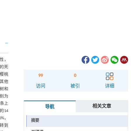
应性，
的死
、樱桃
99
0
在其他
访问
被引
详细
楂树和
分别为
枝条上
相关文章
导航
的14
0%，
摘要
树转到