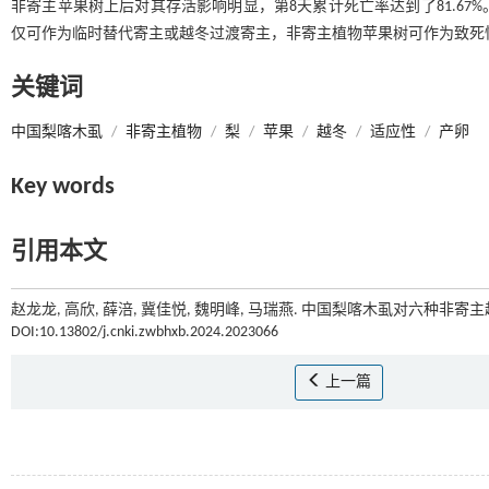
非寄主苹果树上后对其存活影响明显，第8天累计死亡率达到了81.6
仅可作为临时替代寄主或越冬过渡寄主，非寄主植物苹果树可作为致死
关键词
中国梨喀木虱
/
非寄主植物
/
梨
/
苹果
/
越冬
/
适应性
/
产卵
Key words
引用本文
赵龙龙, 高欣, 薛涪, 冀佳悦, 魏明峰, 马瑞燕. 中国梨喀木虱对六种非寄主
DOI:10.13802/j.cnki.zwbhxb.2024.2023066
上一篇