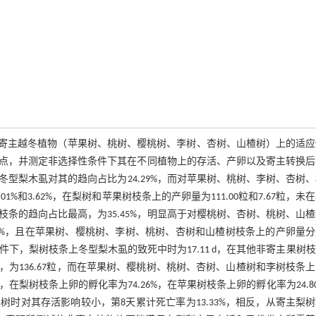
型梨木虱）在非寄主越冬植物（苹果树、桃树、樱桃树、李树、杏树、山楂树）上的适
点，并测定非选择性条件下其在不同植物上的存活、产卵以及寄主转换后
型梨木虱对其的趋向占比为24.29%，而对苹果树、桃树、李树、杏树
、4.01%和3.62%，在梨树和苹果树枝条上的产卵量为111.00粒和7.67粒，未
条的趋向占比最高，为35.45%，明显高于对樱桃树、杏树、桃树、山
41%和9.95%，且在苹果树、樱桃树、李树、桃树、杏树和山楂树枝条上的产卵量
在非选择性条件下，梨树枝条上冬型梨木虱的致死中时为17.11 d，在其他非寄主果树
量最高，为136.67粒，而在苹果树、樱桃树、桃树、杏树、山楂树和李树枝条上
0.67粒，在梨树枝条上卵的孵化率为74.26%，在苹果树枝条上卵的孵化率为24.8
时对其存活影响较小，第8天累计死亡率为13.33%，相反，从寄主梨