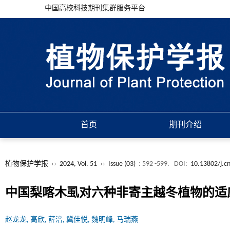
中国高校科技期刊集群服务平台
首页
期刊介绍
植物保护学报
››
2024, Vol. 51
››
Issue (03)
: 592 -599.
DOI:
10.13802/j.c
中国梨喀木虱对六种非寄主越冬植物的适
赵龙龙, 高欣, 薛涪, 冀佳悦, 魏明峰, 马瑞燕