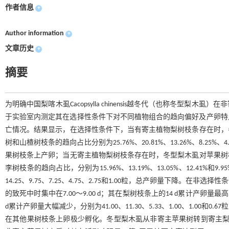
作者信息
+
Author information
+
文章历史
+
摘要
为明确中国梨喀木虱Cacopsylla chinensis越冬代（也称冬
于实验室内测定其在选择性条件下对不同植物组合的趋向偏好及产卵特
亡情况。结果显示，在选择性条件下，当有寄主植物梨树枝条存在时，冬
树和山楂树枝条的趋向占比分别为25.76%、20.81%、13.26%、8.25%
果树枝条上产卵；当无寄主植物梨树枝条存在时，冬型梨木虱对苹果树枝
李树枝条的趋向占比，分别为15.96%、13.19%、13.05%、12.
14.25、9.75、7.25、4.75、2.75和1.00粒，总产卵量下降。
的致死中时集中在7.00～9.00 d；其在梨树枝条上的14 d累计产卵
d累计产卵量大幅减少，分别为41.00、11.30、5.33、1.00、1.00和
在其他果树枝条上卵极少孵化。冬型梨木虱从非寄主苹果树转到寄主梨树