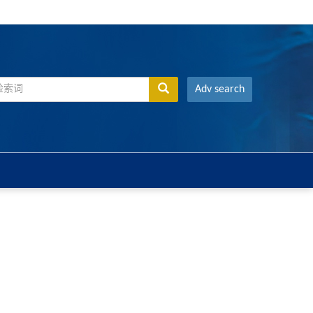
Adv search