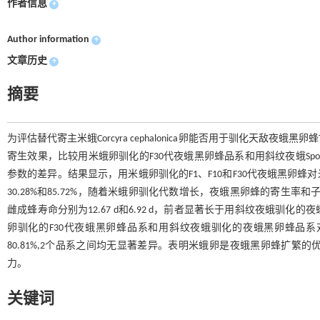
作者信息
+
Author information
+
文章历史
+
摘要
为评估替代寄主米蛾Corcyra cephalonica卵能否用于驯化天敌夜蛾黑
寄生效果，比较用米蛾卵驯化的F30代夜蛾黑卵蜂品系和用斜纹夜蛾Spodo
参数的差异。结果显示，用米蛾卵驯化的F1、F10和F30代夜蛾黑卵蜂对米蛾卵
30.28%和85.72%，随着米蛾卵驯化代数增长，夜蛾黑卵蜂的寄生
雌成蜂寿命分别为12.67 d和6.92 d，前者显著长于用斜纹夜蛾
卵驯化的F30代夜蛾黑卵蜂品系和用斜纹夜蛾驯化的夜蛾黑卵蜂品系对斜纹
80.81%,2个品系之间均无显著差异。表明米蛾卵是夜蛾黑卵蜂扩
力。
关键词