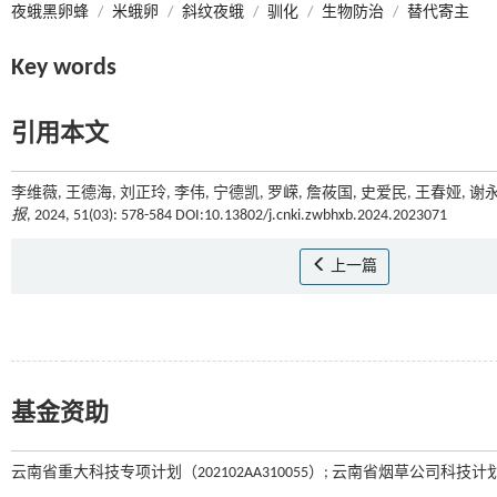
夜蛾黑卵蜂
/
米蛾卵
/
斜纹夜蛾
/
驯化
/
生物防治
/
替代寄主
Key words
引用本文
李维薇, 王德海, 刘正玲, 李伟, 宁德凯, 罗嵘, 詹莜国, 史爱民, 王春
报
, 2024, 51(03): 578-584 DOI:10.13802/j.cnki.zwbhxb.2024.2023071
上一篇
基金资助
云南省重大科技专项计划（202102AA310055）; 云南省烟草公司科技计划（202