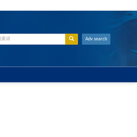
Adv search