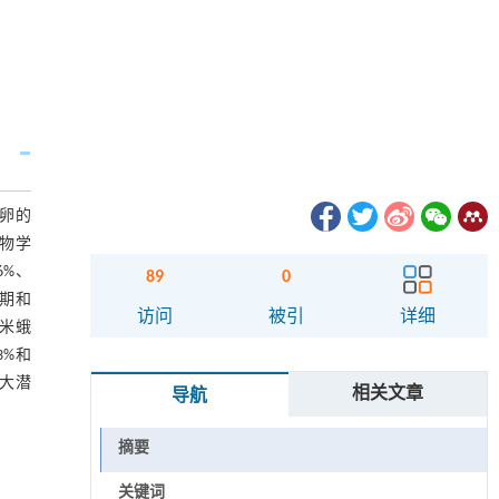
蛾卵的
生物学
6%、
89
0
历期和
访问
被引
详细
用米蛾
3%和
巨大潜
相关文章
导航
摘要
关键词