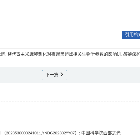
引用格式
娅, 谢永辉. 替代寄主米蛾卵驯化对夜蛾黑卵蜂相关生物学参数的影响[J].
植物保
下一篇
3530000241011,YNDG202302YY07）; 中国科学院西部之光