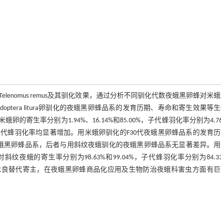
卵蜂Telenomus remus及其驯化效果，通过分析不同驯化代数夜蛾黑卵蜂对米
ptera litura卵驯化的夜蛾黑卵蜂品系的发育历期、寿命和寄生效果等
的寄生率分别为1.94%、16.14%和85.00%，子代蜂羽化率分别为4.7
率和子代蜂羽化率均显著增加。用米蛾卵驯化的F30代夜蛾黑卵蜂品系的发育
驯化的夜蛾黑卵蜂品系，后者与用斜纹夜蛾驯化的夜蛾黑卵蜂品系无显著差异。
夜蛾的寄生率分别为98.63%和99.04%，子代蜂羽化率分别为84.3
繁的优良替代寄主，在夜蛾黑卵蜂商品化应用及生物防治夜蛾科害虫方面有