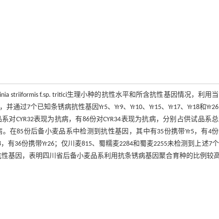
a striiformis f.sp. tritici生理小种的抗性水平和所含抗性基因情况，利用
7个已知条锈病抗性基因Yr5、Yr9、Yr10、Yr15、Yr17、Yr18和Yr2
CYR32表现为抗病，有86份对CYR34表现为抗病，分别占供试品系
4表现为感病。在85份后备小麦品系中检测到抗性基因，其中有35份携带Yr5，有4
r18，有36份携带Yr26；仅川麦815、蜀糯麦2284和蜀麦2255未检测到上述7
抗性基因，表明四川省后备小麦品系利用抗条锈病基因聚合育种的比例较