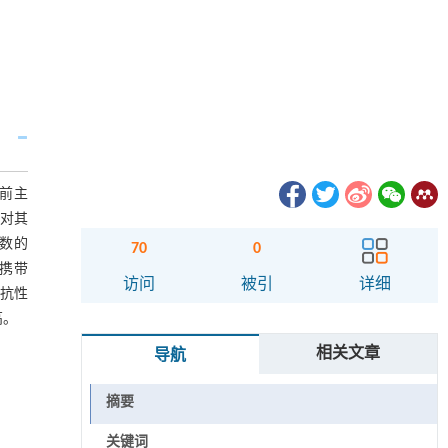
当前主
6对其
总数的
70
0
份携带
访问
被引
详细
个抗性
高。
相关文章
导航
摘要
关键词