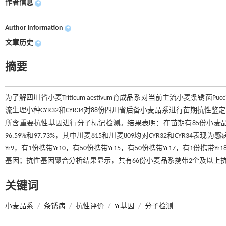
作者信息
+
Author information
+
文章历史
+
摘要
为了解四川省小麦Triticum aestivum育成品系对当前主流小麦条锈菌Puccini
流生理小种CYR32和CYR34对88份四川省后备小麦品系进行苗期抗性鉴定，并通过
所含重要抗性基因进行分子标记检测。结果表明：在苗期有85份小麦品系对
96.59%和97.73%，其中川麦815和川麦809均对CYR32和CYR3
Yr9，有1份携带Yr10，有50份携带Yr15，有50份携带Yr17，有1份携带Y
基因；抗性基因聚合分析结果显示，共有66份小麦品系携带2个及以上
关键词
小麦品系
/
条锈病
/
抗性评价
/
Yr基因
/
分子检测