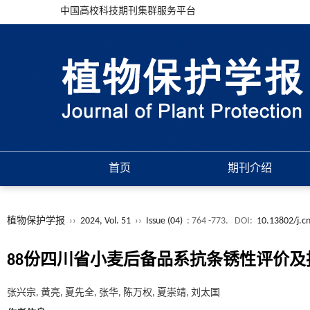
中国高校科技期刊集群服务平台
首页
期刊介绍
植物保护学报
››
2024, Vol. 51
››
Issue (04)
: 764 -773.
DOI:
10.13802/j.c
88份四川省小麦后备品系抗条锈性评价
张兴宗, 黄亮, 夏先全, 张华, 陈万权, 夏崇靖, 刘太国