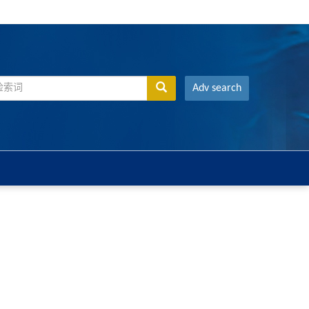
Adv search