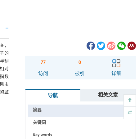
调查，
因子的
和半翅
77
0
与相对
访问
被引
详细
度指数
昆虫
的监
相关文章
导航
摘要
关键词
Key words