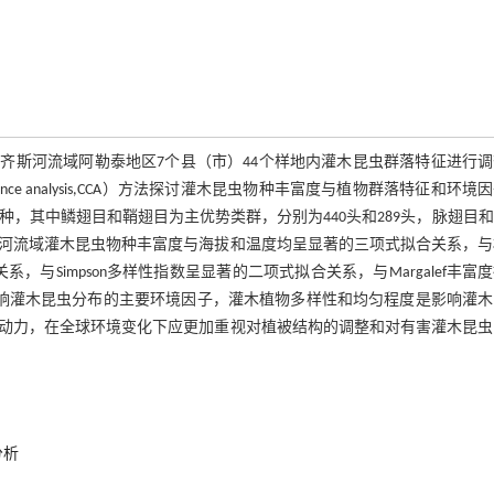
尔齐斯河流域阿勒泰地区7个县（市）44个样地内灌木昆虫群落特征进行
dence analysis,CCA）方法探讨灌木昆虫物种丰富度与植物群落特征和环境
117种，其中鳞翅目和鞘翅目为主优势类群，分别为440头和289头，脉翅目
齐斯河流域灌木昆虫物种丰富度与海拔和温度均呈显著的三项式拟合关系，
，与Simpson多样性指数呈显著的二项式拟合关系，与Margalef丰富
影响灌木昆虫分布的主要环境因子，灌木植物多样性和均匀程度是影响灌木
动力，在全球环境变化下应更加重视对植被结构的调整和对有害灌木昆虫
分析