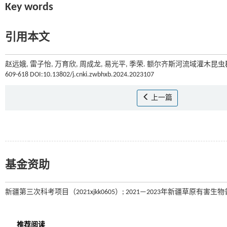
Key words
引用本文
赵远娥, 雷子怡, 万育欣, 周成龙, 易光平, 季荣. 额尔齐斯河流域灌木
609-618 DOI:10.13802/j.cnki.zwbhxb.2024.2023107
上一篇
基金资助
新疆第三次科考项目（2021xjkk0605）; 2021—2023年新疆草原有害生物普