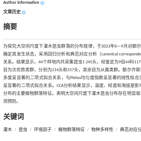
Author information
+
文章历史
+
摘要
为探究大空间尺度下灌木昆虫群落的分布规律，于2023年6—9月对额
确定其发生状态，采用回归分析和典范对应分析（canonical correspon
关系。结果显示，44个样地内共采集昆虫1 245头，经鉴定为9目44科
目为次优势类群，分别为214头和157头，其余目为从属类群。额尔
多度呈显著的二项式拟合关系，与Pielou均匀度指数呈显著的线性拟合关系
呈显著的二项式拟合关系。CCA分析结果显示，温度、经度和海拔是
分布的主要植物群落特征。表明大空间尺度下灌木昆虫分布存在明显驱
测预防。
关键词
灌木
/
昆虫
/
环境因子
/
植物群落特征
/
物种多样性
/
典范对应