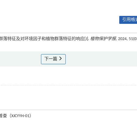
引用格式
昆虫群落特征及对环境因子和植物群落特征的响应[J].
植物保护学报
, 2024, 51(0
下一篇
查（XJCYYH-01）