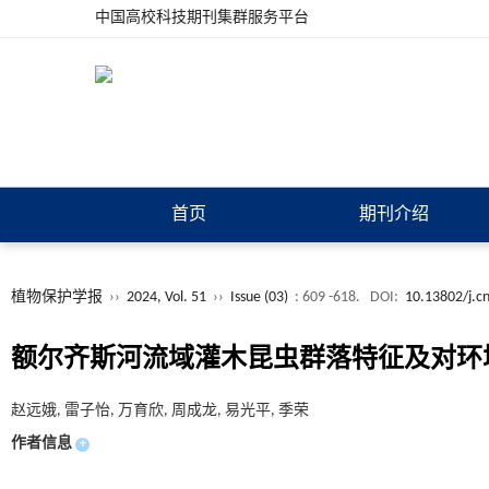
中国高校科技期刊集群服务平台
首页
期刊介绍
植物保护学报
››
2024, Vol. 51
››
Issue (03)
: 609 -618.
DOI:
10.13802/j.c
额尔齐斯河流域灌木昆虫群落特征及对环
赵远娥, 雷子怡, 万育欣, 周成龙, 易光平, 季荣
作者信息
+