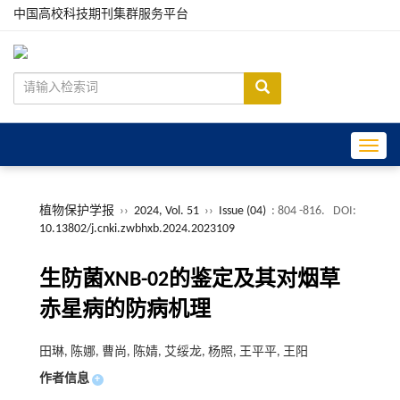
中国高校科技期刊集群服务平台
Toggle
植物保护学报
››
2024, Vol. 51
››
Issue (04)
: 804 -816.
DOI:
10.13802/j.cnki.zwbhxb.2024.2023109
生防菌XNB-02的鉴定及其对烟草
赤星病的防病机理
田琳, 陈娜, 曹尚, 陈婧, 艾绥龙, 杨照, 王平平, 王阳
作者信息
+