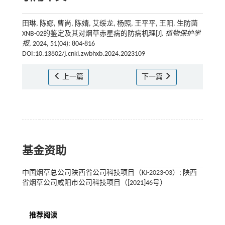
田琳, 陈娜, 曹尚, 陈婧, 艾绥龙, 杨照, 王平平, 王阳. 生防菌
XNB-02的鉴定及其对烟草赤星病的防病机理[J].
植物保护学
报
, 2024, 51(04): 804-816
DOI:10.13802/j.cnki.zwbhxb.2024.2023109
上一篇
下一篇
基金资助
中国烟草总公司陕西省公司科技项目（KJ-2023-03）; 陕西
省烟草公司咸阳市公司科技项目（[2021]46号）