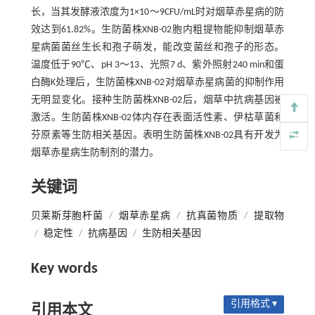
长，当其发酵液浓度为1×10～9CFU/mL时对烟草赤星病的防
效达到61.82%。生防菌株XNB-02胞内粗提物能抑制烟草赤
星病菌菌丝生长和孢子萌发，能改变菌丝和孢子的形态。
温度低于90℃、pH 3～13、光照7 d、紫外照射240 min和蛋
白酶K处理后，生防菌株XNB-02对烟草赤星病菌的抑制作用
无明显变化。接种生防菌株XNB-02后，烟草中抗病基因被
激活。生防菌株XNB-02体内存在表面活性素、伊枯草菌和
芬原素等生防相关基因。表明生防菌株XNB-02具有开发为
烟草赤星病生防制剂的潜力。
关键词
贝莱斯芽胞杆菌
/
烟草赤星病
/
抗真菌物质
/
提取物
/
稳定性
/
抗病基因
/
生防相关基因
Key words
引用格式 ▾
引用本文