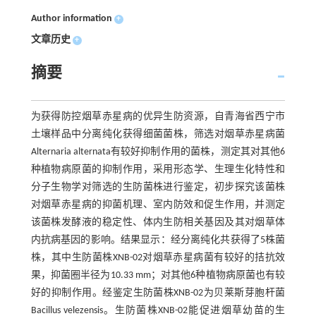
Author information
+
文章历史
+
摘要
为获得防控烟草赤星病的优异生防资源，自青海省西宁市
土壤样品中分离纯化获得细菌菌株，筛选对烟草赤星病菌
Alternaria alternata有较好抑制作用的菌株，测定其对其他6
种植物病原菌的抑制作用，采用形态学、生理生化特性和
分子生物学对筛选的生防菌株进行鉴定，初步探究该菌株
对烟草赤星病的抑菌机理、室内防效和促生作用，并测定
该菌株发酵液的稳定性、体内生防相关基因及其对烟草体
内抗病基因的影响。结果显示：经分离纯化共获得了5株菌
株，其中生防菌株XNB-02对烟草赤星病菌有较好的拮抗效
果，抑菌圈半径为10.33 mm；对其他6种植物病原菌也有较
好的抑制作用。经鉴定生防菌株XNB-02为贝莱斯芽胞杆菌
Bacillus velezensis。生防菌株XNB-02能促进烟草幼苗的生