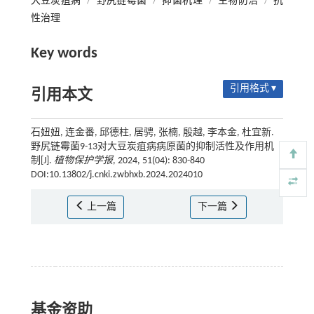
大豆炭疽病
/
野尻链霉菌
/
抑菌机理
/
生物防治
/
抗
性治理
Key words
引用格式 ▾
引用本文
石妞妞, 连金番, 邱德柱, 居骋, 张楠, 殷越, 李本金, 杜宜新.
野尻链霉菌9-13对大豆炭疽病病原菌的抑制活性及作用机
制[J].
植物保护学报
, 2024, 51(04): 830-840
DOI:10.13802/j.cnki.zwbhxb.2024.2024010
上一篇
下一篇
基金资助