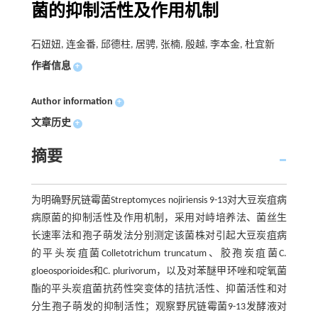
菌的抑制活性及作用机制
石妞妞, 连金番, 邱德柱, 居骋, 张楠, 殷越, 李本金, 杜宜新
作者信息
+
Author information
+
文章历史
+
摘要
为明确野尻链霉菌Streptomyces nojiriensis 9-13对大豆炭疽病
病原菌的抑制活性及作用机制，采用对峙培养法、菌丝生
长速率法和孢子萌发法分别测定该菌株对引起大豆炭疽病
的平头炭疽菌Colletotrichum truncatum、胶孢炭疽菌C.
gloeosporioides和C. plurivorum，以及对苯醚甲环唑和啶氧菌
酯的平头炭疽菌抗药性突变体的拮抗活性、抑菌活性和对
分生孢子萌发的抑制活性；观察野尻链霉菌9-13发酵液对