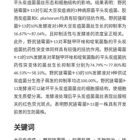
平头炭疽菌菌丝形态和细胞结构的影响。结果表明：野尻
链霉菌9-13对引起大豆炭疽病的3种病原菌平头炭疽菌、胶
孢炭疽菌和C. plurivorum均具有较强的拮抗作用。野尻链霉
菌9-13的10%发酵液对3种大豆炭疽菌菌丝生长的抑制率为
56.67%～87.04%，且抑制活性与发酵液的浓度呈正相关。
此外，野尻链霉菌9-13对苯醚甲环唑和啶氧菌酯的平头炭
疽菌抗药性突变体同样具有较强的拮抗作用。野尻链霉菌
9-13的10%发酵液对苯醚甲环唑和啶氧菌酯的平头炭疽菌抗
药性突变体的菌丝生长抑制率分别为74.79%～77.80%和
46.53%～58.33%。野尻链霉菌9-13的10%发酵液对9种供试
炭疽菌分生孢子萌发的抑制率均达100.00%。野尻链霉菌9-
13发酵液可以破坏平头炭疽菌菌丝的细胞膜结构，使细胞
发生质壁分离。发酵液处理后平头炭疽菌菌丝表现出膜相
关的红色荧光斑点。表明野尻链霉菌9-13是一株具有开发
前景的生防菌株。
关键词