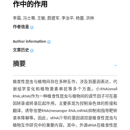
作中的作用
李霜, 冯士骞, 王敏, 蔚建军, 李治平, 杨蕾, 洪林
作者信息
+
Author information
+
文章历史
+
摘要
植食性昆虫与植物间存在多种互作，涉及到基因表达、代
谢组学变化和植物激素串扰等多个方面。小RNA(small
RNA,sRNA)作为一种植食性昆虫与植物间的调节因子可在基
因转录或转录后起作用，主要表现为控制染色体的剪接和
翻译，诱导信使RNA(messenger RNA,mRNA)抑制和指导靶转
录本降解等。因此，sRNA介导的基因调控是植食性昆虫与
植物互作研究中的重要内容。其中，外源sRNA在植食性昆