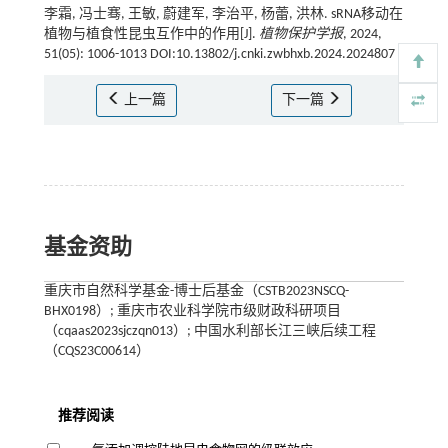
李霜, 冯士骞, 王敏, 蔚建军, 李治平, 杨蕾, 洪林. sRNA移动在
植物与植食性昆虫互作中的作用[J].
植物保护学报
, 2024,
51(05): 1006-1013 DOI:10.13802/j.cnki.zwbhxb.2024.2024807
上一篇
下一篇
基金资助
重庆市自然科学基金-博士后基金（CSTB2023NSCQ-
BHX0198）; 重庆市农业科学院市级财政科研项目
（cqaas2023sjczqn013）; 中国水利部长江三峡后续工程
（CQS23C00614）