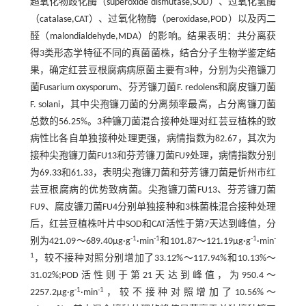
超氧化物歧化酶（superoxide dismutase,SOD）、过氧化氢酶
（catalase,CAT）、过氧化物酶（peroxidase,POD）以及丙二
醛（malondialdehyde,MDA）的影响。结果表明：共分离获
得3类形态学特征不同的真菌菌株，结合分子生物学鉴定结
果，确定红芸豆根腐病病原菌主要有3种，分别为尖孢镰刀
菌Fusarium oxysporum、芬芳镰刀菌F. redolens和腐皮镰刀菌
F. solani，其中尖孢镰刀菌的分离频率最高，占分离镰刀菌
总数的56.25%。3种镰刀菌混合接种处理对红芸豆植株的致
病性比各自单独接种处理更强，病情指数为82.67，其次为
接种尖孢镰刀菌FU13和芬芳镰刀菌FU9处理，病情指数分别
为69.33和61.33，表明尖孢镰刀菌和芬芳镰刀菌是忻州市红
芸豆根腐病的优势致病菌。尖孢镰刀菌FU13、芬芳镰刀菌
FU9、腐皮镰刀菌FU4分别单独接种和3株菌株混合接种处理
后，红芸豆植株叶片中SOD和CAT活性于第7天达到峰值，分
-1
-1
-1
-
别为421.09～689.40μg·g
·min
和101.87～121.19μg·g
·min
1
，较不接种对照分别增加了33.12%～117.94%和10.13%～
31.02%;POD活性则于第21天达到峰值，为950.4～
-1
-1
2257.2μg·g
·min
，较不接种对照增加了10.56%～