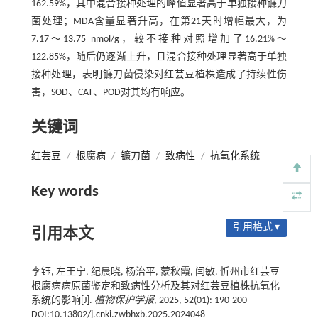
162.59%，其中混合接种处理的峰值显著高于单独接种镰刀
菌处理；MDA含量显著升高，在第21天时增幅最大，为
7.17～13.75 nmol/g，较不接种对照增加了16.21%～
122.85%，随后仍逐渐上升，且混合接种处理显著高于单独
接种处理，表明镰刀菌侵染对红芸豆植株造成了持续性伤
害，SOD、CAT、POD对其均有响应。
关键词
红芸豆
/
根腐病
/
镰刀菌
/
致病性
/
抗氧化系统
Key words
引用格式 ▾
引用本文
李钰, 左王宁, 纪晨晓, 杨治平, 蒙秋霞, 闫敏. 忻州市红芸豆
根腐病病原菌鉴定和致病性分析及其对红芸豆植株抗氧化
系统的影响[J].
植物保护学报
, 2025, 52(01): 190-200
DOI:10.13802/j.cnki.zwbhxb.2025.2024048