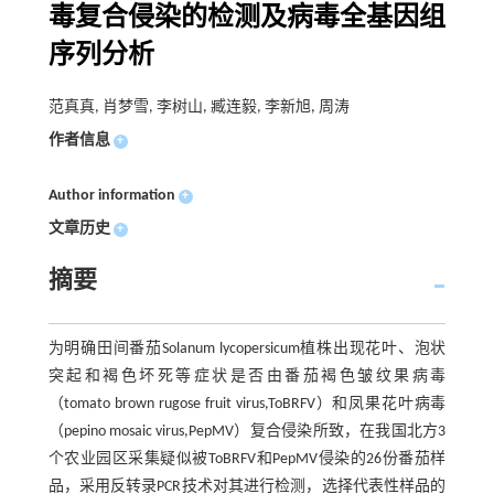
毒复合侵染的检测及病毒全基因组
序列分析
范真真, 肖梦雪, 李树山, 臧连毅, 李新旭, 周涛
作者信息
+
Author information
+
文章历史
+
摘要
为明确田间番茄Solanum lycopersicum植株出现花叶、泡状
突起和褐色坏死等症状是否由番茄褐色皱纹果病毒
（tomato brown rugose fruit virus,ToBRFV）和凤果花叶病毒
（pepino mosaic virus,PepMV）复合侵染所致，在我国北方3
个农业园区采集疑似被ToBRFV和PepMV侵染的26份番茄样
品，采用反转录PCR技术对其进行检测，选择代表性样品的