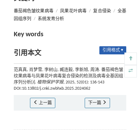
番茄褐色皱纹果病毒
/
凤果花叶病毒
/
复合侵染
/
全基
因组序列
/
系统发育分析
Key words
引用格式 ▾
引用本文
范真真, 肖梦雪, 李树山, 臧连毅, 李新旭, 周涛. 番茄褐色皱
纹果病毒与凤果花叶病毒复合侵染的检测及病毒全基因组
序列分析[J].
植物保护学报
, 2025, 52(01): 136-143
DOI:10.13802/j.cnki.zwbhxb.2025.2024062
上一篇
下一篇