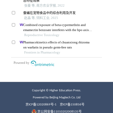
Copyright © Higher Education Press.
Powered by Beijing Magtech Co. Ltd
京ICP备12020869号-1
京ICP备150856号
京公网安备11010202008535号