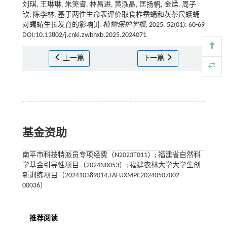
刘琪, 王琳琳, 朱笑睿, 林昌进, 黄泓晶, 匡扬帆, 金煣, 周子
钦, 陈李林. 基于两性生命表评价取食柞蚕蛹和灰茶尺蠖蛹
对蠋蝽生长发育的影响[J].
植物保护学报
, 2025, 52(01): 60-69
DOI:10.13802/j.cnki.zwbhxb.2025.2024071
上一篇
下一篇
基金资助
南平市科技特派员专项经费（N2023T011）; 福建省自然科
学基金引导性项目（2024N0053）; 福建农林大学大学生创
新训练项目（202410389014,FAFUXMPC20240507002-
00036）