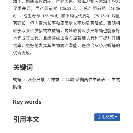
活率、前期发育历期、产卵天数、繁殖力和净繁殖率均无
显著差异；而产卵前期（36.52 d）、总产卵前期（69.36
d）、成虫寿命（65.90 d）和平均世代周期（79.76 d）均显
著延长，但内禀增长率和周限增长率均显著降低。表明相
较于取食优质猎物柞蚕蛹，蠋蝽取食灰茶尺蠖蛹也能很好
地完成其世代，且蠋蝽成虫寿命显著延长有利于提升其捕
食率，更好地发挥其生物防治潜能，是防治灰茶尺蠖蛹的
优秀天敌。
关键词
蠋蝽
/
灰茶尺蛾
/
柞蚕
/
年龄-龄期两性生命表
/
生物
防治
Key words
引用格式 ▾
引用本文