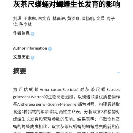
灰茶尺蠖蛹对蠋蝽生长发育的影响
刘琪, 王琳琳, 朱笑睿, 林昌进, 黄泓晶, 匡扬帆, 金煣, 周子
钦, 陈李林
作者信息
+
Author information
+
文章历史
+
摘要
为评估蠋蝽Arma custos(Fabricius)对灰茶尺蠖Ectropis
grisescens Warren的生物防治潜能，以蠋蝽取食优质猎物柞
蚕Antheraea pernyi(Guérin-Méneville)蛹为对照，构建蠋蝽取
食这2种猎物的年龄-龄期两性生命表，分析取食2种猎物对
蠋蝽生长发育和繁殖参数的影响。结果表明：与取食柞蚕
蛹的蠋蝽成虫相比，取食灰茶尺蠖蛹的蠋蝽成虫的前期存