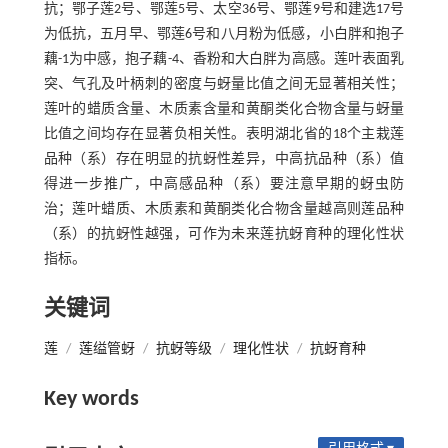
抗；鄂子莲2号、鄂莲5号、太空36号、鄂莲9号和建选17号
为低抗，五月早、鄂莲6号和八月粉为低感，小白胖和抱子
藕-1为中感，抱子藕-4、香粉和大白胖为高感。莲叶表面乳
突、气孔及叶柄刺的密度与蚜量比值之间无显著相关性；
莲叶的蜡质含量、木质素含量和黄酮类化合物含量与蚜量
比值之间均存在显著负相关性。表明湖北省的18个主栽莲
品种（系）存在明显的抗蚜性差异，中高抗品种（系）值
得进一步推广，中高感品种（系）要注意早期的蚜虫防
治；莲叶蜡质、木质素和黄酮类化合物含量越高则莲品种
（系）的抗蚜性越强，可作为未来莲抗蚜育种的理化性状
指标。
关键词
莲
/
莲缢管蚜
/
抗蚜等级
/
理化性状
/
抗蚜育种
Key words