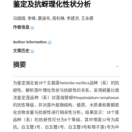
鉴定及抗蚜理化性状分析
冯婧婧, 李峰, 康涵韦, 周利琳, 李建洪, 王永模
作者信息
+
Author information
+
文章历史
+
摘要
为鉴定湖北省18个主栽莲Nelumbo nucifera品种（系）的抗
蚜性，解析莲叶理化性状与抗蚜性的关系，采用蚜量比值
法鉴定莲品种（系）对莲缢管蚜Rhopalosiphum nymphaeae
的抗性等级，并对莲叶超微结构、蜡质、木质素和黄酮类
化合物含量与抗蚜性进行相关性分析。结果显示：18个莲
品种（系）的抗蚜性可分为6个等级，其中鄂莲12号为高
抗，白玉簪1号、白玉簪2号、白玉簪3号和鄂子莲1号为中