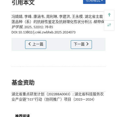
引用格式 ▾
引用本文
冯婧婧, 李峰, 康涵韦, 周利琳, 李建洪, 王永模. 湖北省主栽
莲品种（系）的抗蚜性鉴定及抗蚜理化性状分析[J].
植物保
护学报
, 2025, 52(01): 78-85
DOI:10.13802/j.cnki.zwbhxb.2025.2024073
上一篇
下一篇
基金资助
湖北省重点研发计划（2022BBA0063）; 湖北省科技服务农
业产业链“515”行动（协同推广）项目（2023—2024）