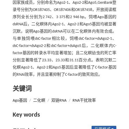
因家族成员，分别命名为Ago2-1、Ago2-2和Ago5,GenBank登
录号分别为OR187405、OR187406和OR187458，开放阅读框
序列全长分别为2 742、3 375和2 946 bp。饲喂Ago基因的
dsRNA后，二化螟体内Ago2-1、Ago2-2和Ago5基因均被显著
沉默，说明Ago基因的dsRNA可以在二化螟体内有效合成。
与单独饲喂dsC-factor相比较，饲喂dsC-factor+dsAgo2-1、
dsC-factor+dsAgo2-2和dsC-factor+dsAgo5后，二化螟体内C-
factor基因的转录水平均显著增加；且二化螟幼虫的死亡率
分别显著降低了23.33、23.33和31.11百分点。表明沉默二
化螟Ago2-1、Ago2-2和Ago5基因后显著降低了C-factor基因
的RNAi效率，并且显著抑制了C-factor的致死效应。
关键词
Ago基因
/
二化螟
/
双链RNA
/
RNA干扰效率
Key words