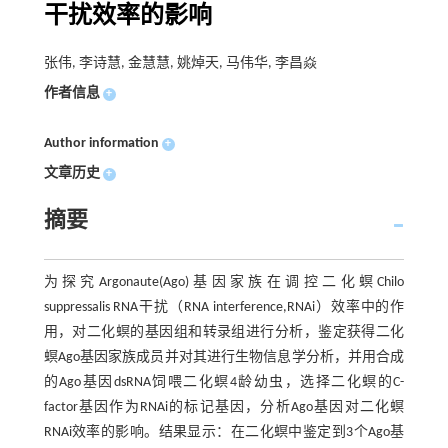
干扰效率的影响
张伟, 李诗慧, 金慧慧, 姚焯天, 马伟华, 李昌焱
作者信息
+
Author information
+
文章历史
+
摘要
为探究Argonaute(Ago)基因家族在调控二化螟Chilo
suppressalis RNA干扰（RNA interference,RNAi）效率中的作
用，对二化螟的基因组和转录组进行分析，鉴定获得二化
螟Ago基因家族成员并对其进行生物信息学分析，并用合成
的Ago基因dsRNA饲喂二化螟4龄幼虫，选择二化螟的C-
factor基因作为RNAi的标记基因，分析Ago基因对二化螟
RNAi效率的影响。结果显示：在二化螟中鉴定到3个Ago基