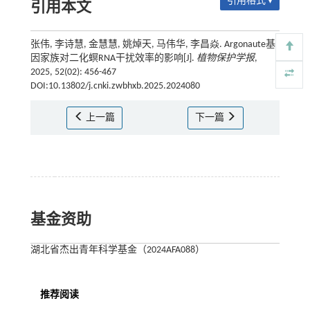
引用格式 ▾
引用本文
张伟, 李诗慧, 金慧慧, 姚焯天, 马伟华, 李昌焱. Argonaute基
因家族对二化螟RNA干扰效率的影响[J].
植物保护学报
,
2025, 52(02): 456-467
DOI:10.13802/j.cnki.zwbhxb.2025.2024080
上一篇
下一篇
基金资助
湖北省杰出青年科学基金（2024AFA088）