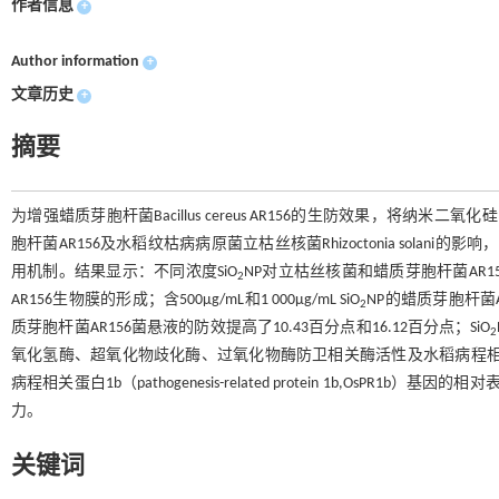
作者信息
+
Author information
+
文章历史
+
摘要
为增强蜡质芽胞杆菌Bacillus cereus AR156的生防效果，将纳米二氧化硅
胞杆菌AR156及水稻纹枯病病原菌立枯丝核菌Rhizoctonia solani的影响
用机制。结果显示：不同浓度SiO
NP对立枯丝核菌和蜡质芽胞杆菌AR156的
2
AR156生物膜的形成；含500μg/mL和1 000μg/mL SiO
NP的蜡质芽胞杆菌A
2
质芽胞杆菌AR156菌悬液的防效提高了10.43百分点和16.12百分点；SiO
2
氧化氢酶、超氧化物歧化酶、过氧化物酶防卫相关酶活性及水稻病程相关基因非表达子（nonex
病程相关蛋白1b（pathogenesis-related protein 1b,OsPR1b）基因的
力。
关键词