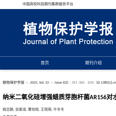
中国高校科技期刊集群服务平台
首页
期刊介绍
植物保护学报
››
2025, Vol. 52
››
Issue (02)
: 351 -365.
DOI:
10.13802/j.c
纳米二氧化硅增强蜡质芽胞杆菌AR156
姚志鹏, 张紫谊, 曹怡晗, 王雨萌, 牛冬冬