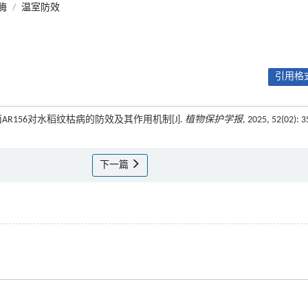
酶
/
温室防效
引用格式
AR156对水稻纹枯病的防效及其作用机制[J].
植物保护学报
, 2025, 52(02): 3
下一篇