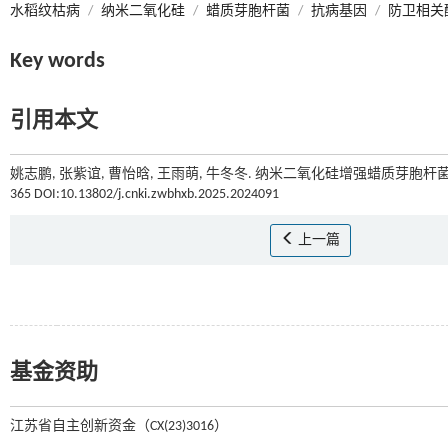
水稻纹枯病
/
纳米二氧化硅
/
蜡质芽胞杆菌
/
抗病基因
/
防卫相关
Key words
引用本文
姚志鹏, 张紫谊, 曹怡晗, 王雨萌, 牛冬冬. 纳米二氧化硅增强蜡质芽胞杆菌
365 DOI:10.13802/j.cnki.zwbhxb.2025.2024091
上一篇
基金资助
江苏省自主创新资金（CX(23)3016）