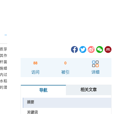
蜡质芽
析其作
胞杆菌
88
0
喷施蜡
访问
被引
详细
体内过
和水稻
大的潜
相关文章
导航
摘要
关键词