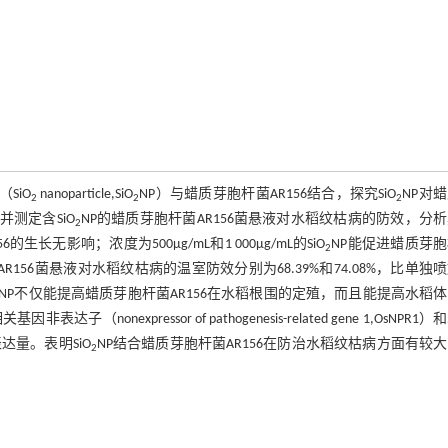
（SiO
nanoparticle,SiO
NP）与蜡质芽胞杆菌AR156结合，探究SiO
NP对
2
2
2
，并测定含SiO
NP的蜡质芽胞杆菌AR156菌悬液对水稻纹枯病的防效，分
2
生长无影响；浓度为500μg/mL和1 000μg/mL的SiO
NP能促进蜡质芽
2
R156菌悬液对水稻纹枯病的温室防效分别为68.39%和74.08%，比单独
NP不仅能提高蜡质芽胞杆菌AR156在水稻根围的定殖，而且能提高水稻
pressor of pathogenesis-related gene 1,OsNPR1）
相对表达量。表明SiO
NP结合蜡质芽胞杆菌AR156在防治水稻纹枯病方面有较
2