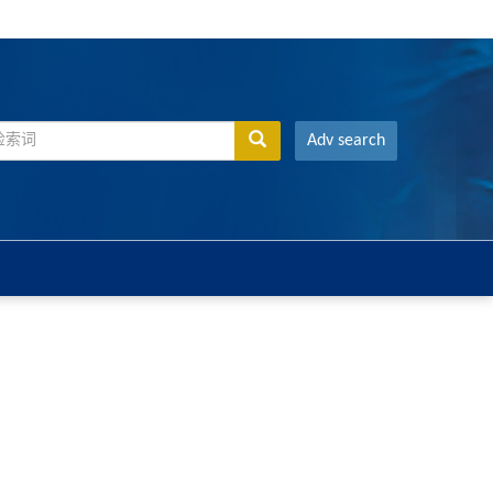
Adv search