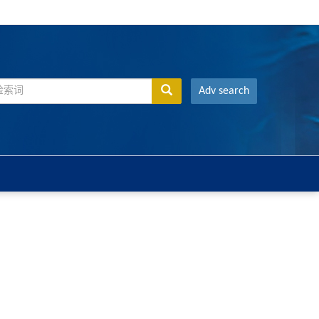
Adv search