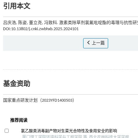
引用本文
吕庆浩, 陈姿, 董立尧, 冯致科. 激素类除草剂氯氟吡啶酯的毒理与抗性研究
DOI:10.13802/j.cnki.zwbhxb.2025.2024101
上一篇
基金资助
国家重点研发计划（2023YFD1400503）