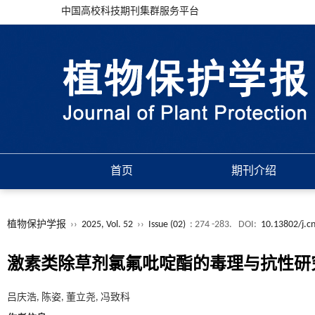
中国高校科技期刊集群服务平台
首页
期刊介绍
植物保护学报
››
2025, Vol. 52
››
Issue (02)
: 274 -283.
DOI:
10.13802/j.c
激素类除草剂氯氟吡啶酯的毒理与抗性研
吕庆浩, 陈姿, 董立尧, 冯致科