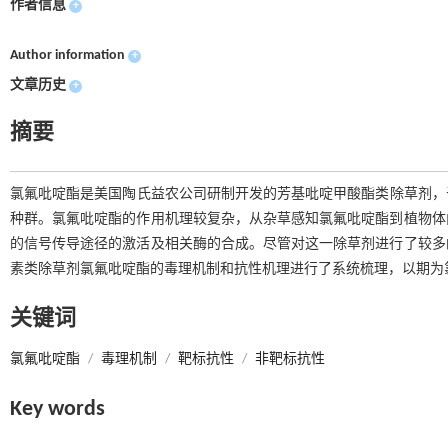
作者信息
+
Author information
+
文章历史
+
摘要
氯氟吡啶酯是美国陶氏益农公司研制开发的芳基吡啶甲酸酯类除草剂，于
种群。氯氟吡啶酯的作用机理较复杂，从杂草感知氯氟吡啶酯到植物体
的信号传导途径的激活及相关酶的合成。尽管对这一除草剂进行了较多
素类除草剂氯氟吡啶酯的毒理机制和抗性机理进行了系统梳理，以期为
关键词
氯氟吡啶酯
/
毒理机制
/
靶标抗性
/
非靶标抗性
Key words