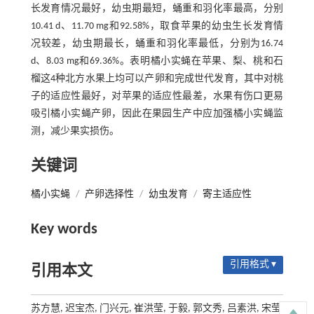
长发育情况最好，幼虫期最短，蛹重和羽化率最高，分别
10.41 d、11.70 mg和92.58%，取食苹果的幼虫生长发育情
况较差，幼虫期最长，蛹重和羽化率最低，分别为16.74
d、8.03 mg和69.36%。表明橘小实蝇在苹果、梨、桃和石
榴这4种北方水果上均可以产卵和完成世代发育，其中对桃
子的适应性最好，对苹果的适应性最差，水果有伤口更易
吸引橘小实蝇产卵，因此在果园生产中应加强橘小实蝇监
测，减少果实损伤。
关键词
橘小实蝇
/
产卵选择性
/
幼虫发育
/
寄主适应性
Key words
引用格式 ▾
引用本文
苏方慧, 迟宝杰, 门兴元, 崔洪莹, 于毅, 郭文秀, 吕素洪, 宋莹