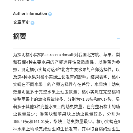
Author information
+
文章历史
+
摘要
为探明橘小实蝇Bactrocera dorsalis对我国北方桃、苹果、梨
和石榴4种主要水果的产卵选择性及适应性，以香蕉为参
照，测定橘小实蝇对这4种北方主要水果的产卵选择性，以
及这4种水果对橘小实蝇生长发育的影响。结果表明：橘小
实蝇在不同水果上的产卵选择性存在差异，水果块上幼虫
数量明显多于完整水果上幼虫数量；橘小实蝇在完整桃和
完整苹果上的幼虫数量较多，分别为91.33头和89.17头，显
著多于其他3种完整水果上的幼虫数量，在完整石榴上的幼
虫数量最少；香蕉块和苹果块上幼虫数量较多，分别为
188.49头和161.01头，梨块上幼虫数量最少。橘小实蝇在5
种水果上均能完成幼虫的生长发育，其中取食桃的幼虫生