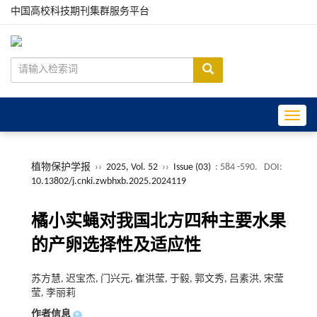
中国高校科技期刊集群服务平台
Toggle
植物保护学报
››
2025, Vol. 52
››
Issue (03)
: 584 -590.
DOI:
10.13802/j.cnki.zwbhxb.2025.2024119
橘小实蝇对我国北方四种主要水果
的产卵选择性及适应性
苏方慧, 迟宝杰, 门兴元, 崔洪莹, 于毅, 郭文秀, 吕素洪, 宋莹
莹, 李丽莉
作者信息
+