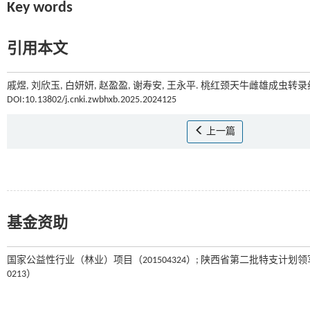
Key words
引用本文
戚煜, 刘欣玉, 白妍妍, 赵盈盈, 谢寿安, 王永平. 桃红颈天牛雌雄成虫转录组
DOI:10.13802/j.cnki.zwbhxb.2025.2024125
上一篇
基金资助
国家公益性行业（林业）项目（201504324）; 陕西省第二批特支计划领军人
0213）