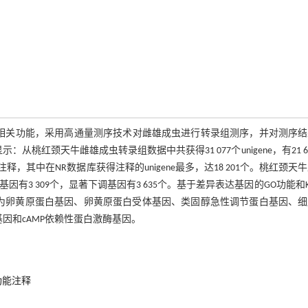
基因及其相关功能，采用高通量测序技术对雌雄成虫进行转录组测序，并对测序
桃红颈天牛雌雄成虫转录组数据中共获得31 077个unigene，有21 6
数据库得到注释，其中在NR数据库获得注释的unigene最多，达18 201个。桃红颈天
有3 309个，显著下调基因有3 635个。基于差异表达基因的GO功能和K
为卵黄原蛋白基因、卵黄原蛋白受体基因、类固醇急性调节蛋白基因、细
因和cAMP依赖性蛋白激酶基因。
功能注释