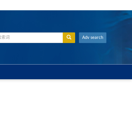
Adv search