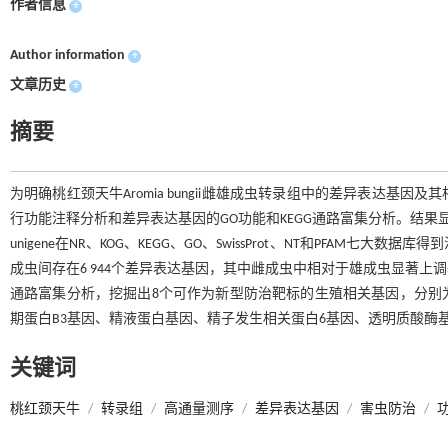
作者信息
+
Author information
+
文章历史
+
摘要
为明确桃红颈天牛Aromia bungii雌雄成虫转录组中的差异表达
行功能注释分析和差异表达基因的GO功能和KEGG通路富集分析。结果显示：从
unigene在NR、KOG、KEGG、GO、SwissProt、NT和PFAM七大
成虫间存在6 944个差异表达基因，其中雌成虫中相对于雄成虫显著上调基因
通路富集分析，挖掘出8个可作为新型防治靶标的生殖相关基因，分别
期蛋白B3基因、精液蛋白基因、精子发生相关蛋白6基因、透明质酸酶基
关键词
桃红颈天牛
/
转录组
/
高通量测序
/
差异表达基因
/
害虫防治
/