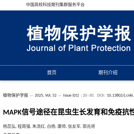
中国高校科技期刊集群服务平台
首页
期刊介绍
植物保护学报
››
2025, Vol. 52
››
Issue (01)
: 20 -30.
DOI:
10.13802/j.cnk
MAPK信号途径在昆虫生长发育和免疫抗
杨蕊弘, 程周强, 朱流红, 白杨, 康师, 张友军, 郭兆将