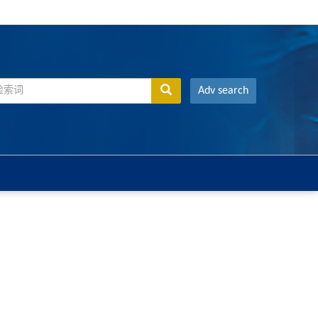
Adv search