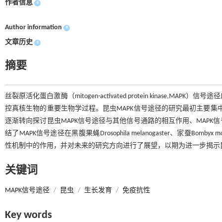
作者信息
+
Author information
+
文章历史
+
摘要
丝裂原活化蛋白激酶（mitogen-activated protein kinas
控真核生物的重要生物学过程。昆虫MAPK信号途径的研究最初主要集
逐渐转向探讨昆虫MAPK信号途径与其他信号通路的相互作用、MAP
结了MAPK信号途径在黑腹果蝇Drosophila melanogaster、家蚕Bombyx m
性机制中的作用，并对未来的研究方向进行了展望，以期为进一步揭示昆
关键词
MAPK信号途径
/
昆虫
/
生长发育
/
免疫抗性
Key words