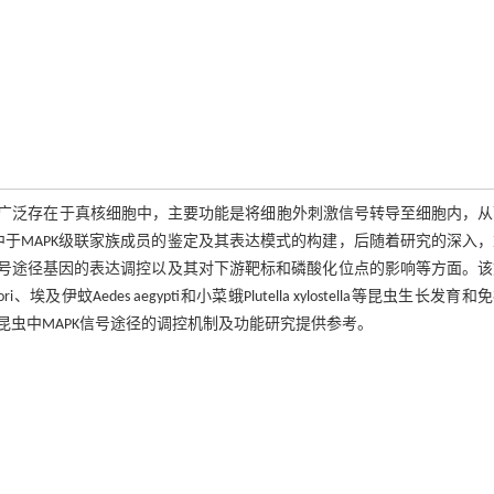
e,MAPK）信号途径广泛存在于真核细胞中，主要功能是将细胞外刺激信号转导至细胞内，
中于MAPK级联家族成员的鉴定及其表达模式的构建，后随着研究的深入
K信号途径基因的表达调控以及其对下游靶标和磷酸化位点的影响等方面。
ori、埃及伊蚊Aedes aegypti和小菜蛾Plutella xylostella等昆虫生长发育
虫中MAPK信号途径的调控机制及功能研究提供参考。