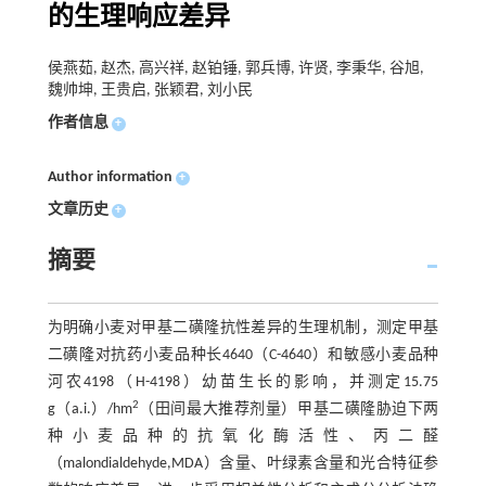
的生理响应差异
侯燕茹, 赵杰, 高兴祥, 赵铂锤, 郭兵博, 许贤, 李秉华, 谷旭,
魏帅坤, 王贵启, 张颖君, 刘小民
作者信息
+
Author information
+
文章历史
+
摘要
为明确小麦对甲基二磺隆抗性差异的生理机制，测定甲基
二磺隆对抗药小麦品种长4640（C-4640）和敏感小麦品种
河农4198（H-4198）幼苗生长的影响，并测定15.75
2
g（a.i.）/hm
（田间最大推荐剂量）甲基二磺隆胁迫下两
种小麦品种的抗氧化酶活性、丙二醛
（malondialdehyde,MDA）含量、叶绿素含量和光合特征参