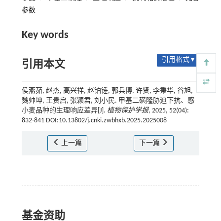
参数
Key words
引用格式 ▾
引用本文
侯燕茹, 赵杰, 高兴祥, 赵铂锤, 郭兵博, 许贤, 李秉华, 谷旭,
魏帅坤, 王贵启, 张颖君, 刘小民. 甲基二磺隆胁迫下抗、感
小麦品种的生理响应差异[J].
植物保护学报
, 2025, 52(04):
832-841 DOI:10.13802/j.cnki.zwbhxb.2025.2025008
上一篇
下一篇
基金资助