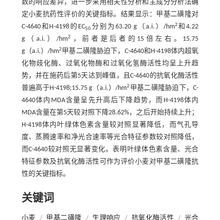
数的响应差异，进一步采用相关性分析和主成分分析法确
定小麦抗药性评价的关键指标。结果显示：甲基二磺隆对
2
C-4640和H-4198的EC
分别为63.20 g（a.i.）/hm
和4.22
50
2
g（a.i.）/hm
，前者是后者的15倍左右。15.75
2
g（a.i.）/hm
甲基二磺隆胁迫下，C-4640和H-4198体内超氧
化物歧化酶、过氧化物酶和过氧化氢酶活性均呈上升趋
势，并在施药后第5天达到峰值，且C-4640的抗氧化酶活性
2
普遍高于H-4198;15.75 g（a.i.）/hm
甲基二磺隆胁迫下，C-
4640体内MDA含量呈先升高后下降趋势，而H-4198体内
MDA含量在第5天较对照下降28.62%，之后开始持续上升；
H-4198体内叶绿体色素含量较对照显著降低，而气孔导
度、蒸腾速率和净光合速率等光合特征参数较对照降低，
而C-4640较对照无显著变化。表明叶绿体色素含量、光合
特征参数及抗氧化酶活性可作为评价小麦对甲基二磺隆抗
性的关键指标。
关键词
小麦
/
甲基二磺隆
/
生理响应
/
抗氧化酶活性
/
光合