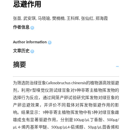
忌避作用
张苗, 武安琪, 马晓瑜, 樊楠楠, 王科辉, 张仙红, 郑海霞
作者信息
+
Author information
+
文章历史
+
摘要
为筛选防治绿豆象Callosobruchus chinensis的植物源高效驱避
剂，利用Y型嗅觉仪测试绿豆象对9种非寄主植物挥发物的
选择行为反应，通过网笼产卵试验研究挥发物对绿豆象的
产卵忌避效果，并评价不同载体对挥发物驱避作用的影
响。结果显示：9种非寄主植物挥发物中有5种对绿豆象雌
雄成虫有显著驱避作用，分别是100μg/μL丁香酚、500μg/
μL 4-烯丙基苯甲醚、500μg/μL4-萜烯醇、50μg/μL茴香烯和