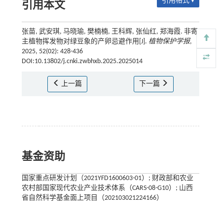
引用格式 ▾
引用本文
张苗, 武安琪, 马晓瑜, 樊楠楠, 王科辉, 张仙红, 郑海霞. 非寄
主植物挥发物对绿豆象的产卵忌避作用[J].
植物保护学报
,
2025, 52(02): 428-436
DOI:10.13802/j.cnki.zwbhxb.2025.2025014
上一篇
下一篇
基金资助
国家重点研发计划（2021YFD1600603-01）; 财政部和农业
农村部国家现代农业产业技术体系（CARS-08-G10）; 山西
省自然科学基金面上项目（202103021224166）