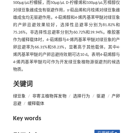
500μg/μL柠檬醛，而50μg/μL D-柠檬烯和100μg/μL芳樟醇仅
对绿豆象雌成虫有驱避作用，γ-萜品烯和月桂烯对绿豆象雌
雄成虫均无驱避作用。4-萜烯醇和4-烯丙基苯甲醚对绿豆象
的产卵忌避效果较好，选择性忌避率分别为81.82%和
75.26%，非选择性忌避率分别为60.72%和39.94%。橡胶塞
作为缓释载体时，4-萜烯醇与4-烯丙基苯甲醚对绿豆象的产
卵忌避率为66.31%和58.23%，显著高于其他载体，其中4-
烯丙基苯甲醚的产卵忌避持效期可达10 d。表明4-萜烯醇与
4-烯丙基苯甲醚均可作为开发绿豆象植物源驱避剂的候选
物质。
关键词
绿豆象
/
非寄主植物挥发物
/
选择行为
/
驱避
/
产卵
忌避
/
缓释载体
Key words