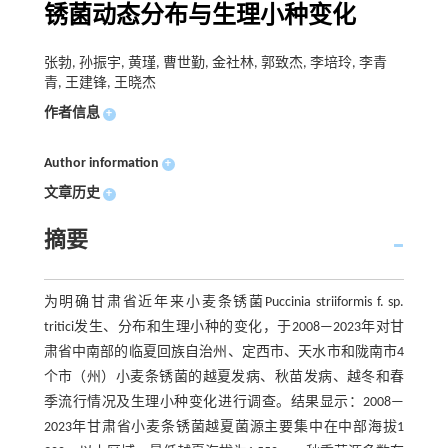
锈菌动态分布与生理小种变化
张勃, 孙振宇, 黄瑾, 曹世勤, 金社林, 郭致杰, 李培玲, 李青
青, 王建锋, 王晓杰
作者信息
+
Author information
+
文章历史
+
摘要
为明确甘肃省近年来小麦条锈菌Puccinia striiformis f. sp.
tritici发生、分布和生理小种的变化，于2008—2023年对甘
肃省中南部的临夏回族自治州、定西市、天水市和陇南市4
个市（州）小麦条锈菌的越夏发病、秋苗发病、越冬和春
季流行情况及生理小种变化进行调查。结果显示：2008—
2023年甘肃省小麦条锈菌越夏菌源主要集中在中部海拔1