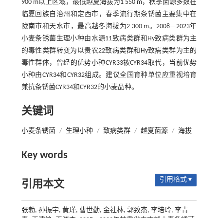
900 m以上区域，最低越夏海拔为1 550 m，秋季菌源多数在
临夏回族自治州和定西市，春季流行期条锈菌主要集中在
陇南市和天水市，最高越冬海拔为2 300 m。2008—2023年
小麦条锈菌生理小种由水源11致病类群和Hy致病类群为主
的毒性类群转变为以贵农22致病类群和Hy致病类群为主的
毒性群体，曾经的优势小种CYR33被CYR34取代，当前优势
小种由CYR34和CYR32组成。建议全国育种单位应重视培育
兼抗条锈菌CYR34和CYR32的小麦品种。
关键词
小麦条锈菌
/
生理小种
/
致病类群
/
越夏菌源
/
海拔
Key words
引用格式 ▾
引用本文
张勃, 孙振宇, 黄瑾, 曹世勤, 金社林, 郭致杰, 李培玲, 李青