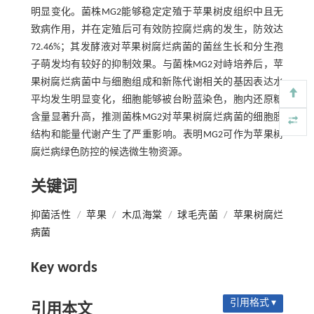
明显变化。菌株MG2能够稳定定殖于苹果树皮组织中且无
致病作用，并在定殖后可有效防控腐烂病的发生，防效达
72.46%；其发酵液对苹果树腐烂病菌的菌丝生长和分生孢
子萌发均有较好的抑制效果。与菌株MG2对峙培养后，苹
果树腐烂病菌中与细胞组成和新陈代谢相关的基因表达水
平均发生明显变化，细胞能够被台盼蓝染色，胞内还原糖
含量显著升高，推测菌株MG2对苹果树腐烂病菌的细胞膜
结构和能量代谢产生了严重影响。表明MG2可作为苹果树
腐烂病绿色防控的候选微生物资源。
关键词
抑菌活性
/
苹果
/
木瓜海棠
/
球毛壳菌
/
苹果树腐烂
病菌
Key words
引用格式 ▾
引用本文