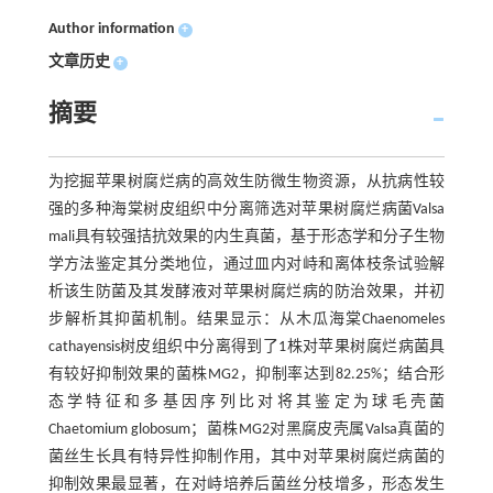
Author information
+
文章历史
+
摘要
为挖掘苹果树腐烂病的高效生防微生物资源，从抗病性较
强的多种海棠树皮组织中分离筛选对苹果树腐烂病菌Valsa
mali具有较强拮抗效果的内生真菌，基于形态学和分子生物
学方法鉴定其分类地位，通过皿内对峙和离体枝条试验解
析该生防菌及其发酵液对苹果树腐烂病的防治效果，并初
步解析其抑菌机制。结果显示：从木瓜海棠Chaenomeles
cathayensis树皮组织中分离得到了1株对苹果树腐烂病菌具
有较好抑制效果的菌株MG2，抑制率达到82.25%；结合形
态学特征和多基因序列比对将其鉴定为球毛壳菌
Chaetomium globosum；菌株MG2对黑腐皮壳属Valsa真菌的
菌丝生长具有特异性抑制作用，其中对苹果树腐烂病菌的
抑制效果最显著，在对峙培养后菌丝分枝增多，形态发生