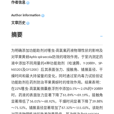
作者信息
+
Author information
+
文章历史
+
摘要
为明确添加功能助剂对噻虫·高氯氟药液物理性状的影响及
对苹果黄蚜Aphis spiraecola防效的增效作用，于室内测定药
液中添加不同用量的4种功能助剂（哈速腾、Y-20889、SP-
NS5201及GY1200）后其表面张力、接触角、铺展直径、干
燥时间和最大持留量的变化，同时通过室内毒力试验验证
功能助剂在药剂防治苹果黄蚜时的增效作用。结果表明：
在22%噻虫·高氯氟微囊悬浮剂中添加0.5%～2.0%的Y-20889
时，药液的表面张力显著下降了61.89%～69.19%，接触角
显著降低了56.01%～68.92%，干燥时间显著下降了39.88%
～71.52%，铺展直径显著增加了67.32%～111.02%，该助剂