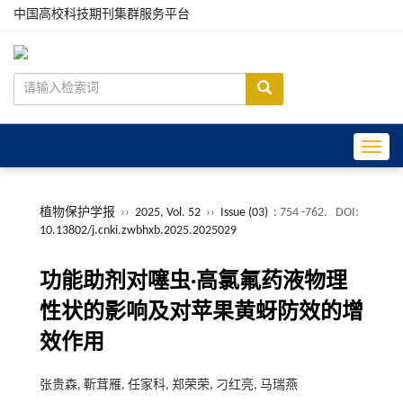
中国高校科技期刊集群服务平台
Toggle
植物保护学报
››
2025, Vol. 52
››
Issue (03)
: 754 -762.
DOI:
10.13802/j.cnki.zwbhxb.2025.2025029
功能助剂对噻虫·高氯氟药液物理
性状的影响及对苹果黄蚜防效的增
效作用
张贵森, 靳茸雁, 任家科, 郑荣荣, 刁红亮, 马瑞燕