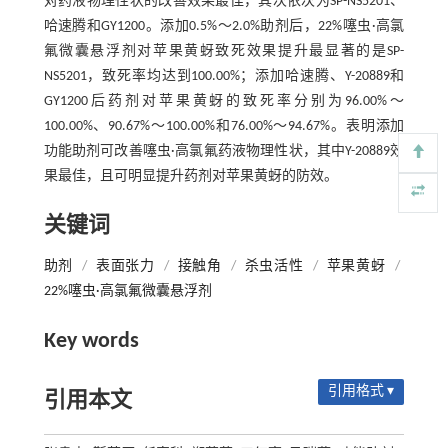
对药液物理性状的改善效果最佳，其次依次为SP-NS5201、
哈速腾和GY1200。添加0.5%～2.0%助剂后，22%噻虫·高氯
氟微囊悬浮剂对苹果黄蚜致死效果提升最显著的是SP-
NS5201，致死率均达到100.00%；添加哈速腾、Y-20889和
GY1200后药剂对苹果黄蚜的致死率分别为96.00%～
100.00%、90.67%～100.00%和76.00%～94.67%。表明添加
功能助剂可改善噻虫·高氯氟药液物理性状，其中Y-20889效
果最佳，且可明显提升药剂对苹果黄蚜的防效。
关键词
助剂
/
表面张力
/
接触角
/
杀虫活性
/
苹果黄蚜
/
22%噻虫·高氯氟微囊悬浮剂
Key words
引用格式 ▾
引用本文