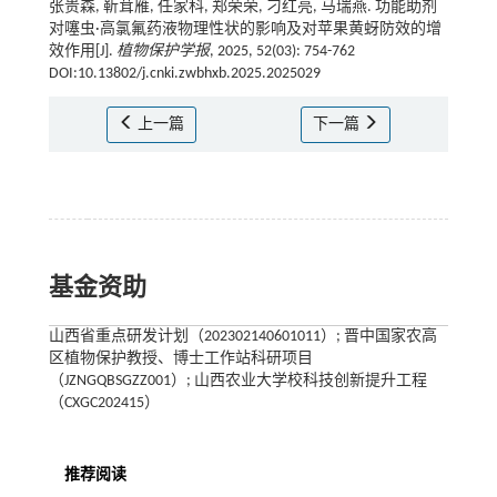
张贵森, 靳茸雁, 任家科, 郑荣荣, 刁红亮, 马瑞燕. 功能助剂
对噻虫·高氯氟药液物理性状的影响及对苹果黄蚜防效的增
效作用[J].
植物保护学报
, 2025, 52(03): 754-762
DOI:10.13802/j.cnki.zwbhxb.2025.2025029
上一篇
下一篇
基金资助
山西省重点研发计划（202302140601011）; 晋中国家农高
区植物保护教授、博士工作站科研项目
（JZNGQBSGZZ001）; 山西农业大学校科技创新提升工程
（CXGC202415）