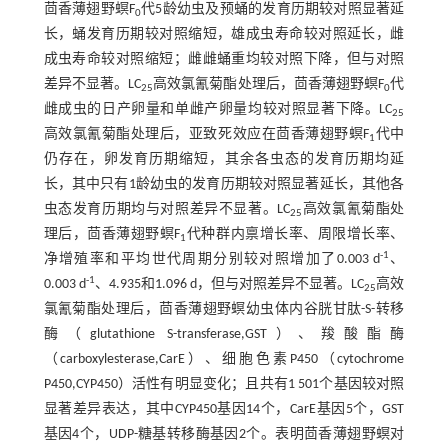
茴香薄翅野螟F
代5龄幼虫及预蛹的发育历期较对照显著延
0
长，蛹发育历期较对照缩短，雄成虫寿命较对照延长，雌
成虫寿命较对照缩短；雌雌蛹重均较对照下降，但与对照
差异不显著。LC
高效氯氰菊酯处理后，茴香薄翅野螟F
代
25
0
雌成虫的日产卵量和单雌产卵量均较对照显著下降。LC
25
高效氯氰菊酯处理后，亚致死效应在茴香薄翅野螟F
代中
1
仍存在，卵发育历期缩短，其余各虫态的发育历期均延
长，其中只有1龄幼虫的发育历期较对照显著延长，其他各
虫态发育历期均与对照差异不显著。LC
高效氯氰菊酯处
25
理后，茴香薄翅野螟F
代种群内禀增长率、周限增长率、
1
-1
净增殖率和平均世代周期分别较对照增加了0.003 d
、
-1
0.003 d
、4.935和1.096 d，但与对照差异不显著。LC
高效
25
氯氰菊酯处理后，茴香薄翅野螟幼虫体内谷胱甘肽-S-转移
酶（glutathione S-transferase,GST）、羧酸酯酶
（carboxylesterase,CarE）、细胞色素P450（cytochrome
P450,CYP450）活性有明显变化；且共有1 501个基因较对照
显著差异表达，其中CYP450基因14个，CarE基因5个，GST
基因4个，UDP-糖基转移酶基因2个。表明茴香薄翅野螟对