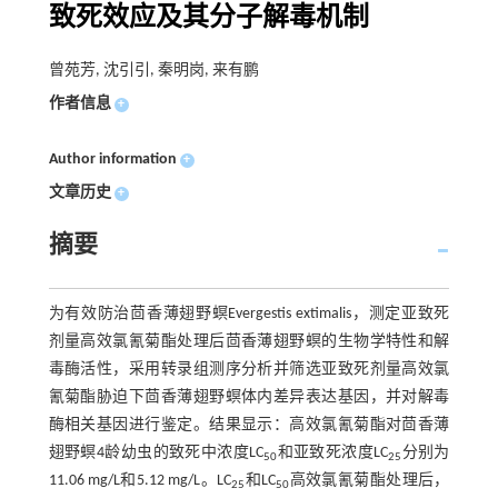
致死效应及其分子解毒机制
曾苑芳, 沈引引, 秦明岗, 来有鹏
作者信息
+
Author information
+
文章历史
+
摘要
为有效防治茴香薄翅野螟Evergestis extimalis，测定亚致死
剂量高效氯氰菊酯处理后茴香薄翅野螟的生物学特性和解
毒酶活性，采用转录组测序分析并筛选亚致死剂量高效氯
氰菊酯胁迫下茴香薄翅野螟体内差异表达基因，并对解毒
酶相关基因进行鉴定。结果显示：高效氯氰菊酯对茴香薄
翅野螟4龄幼虫的致死中浓度LC
和亚致死浓度LC
分别为
50
25
11.06 mg/L和5.12 mg/L。LC
和LC
高效氯氰菊酯处理后，
25
50