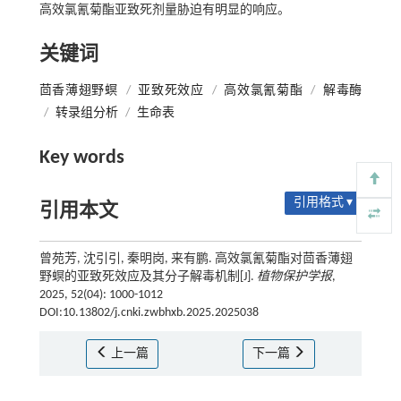
高效氯氰菊酯亚致死剂量胁迫有明显的响应。
关键词
茴香薄翅野螟
/
亚致死效应
/
高效氯氰菊酯
/
解毒酶
/
转录组分析
/
生命表
Key words
引用格式 ▾
引用本文
曾苑芳, 沈引引, 秦明岗, 来有鹏. 高效氯氰菊酯对茴香薄翅
野螟的亚致死效应及其分子解毒机制[J].
植物保护学报
,
2025, 52(04): 1000-1012
DOI:10.13802/j.cnki.zwbhxb.2025.2025038
上一篇
下一篇