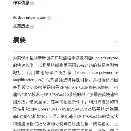
作者信息
+
Author information
+
文章历史
+
摘要
为实现水稻胡麻叶斑病病原菌稻平脐蠕孢菌Bipolaris oryzae
的快速检测，以稻平脐蠕孢菌基因BoAra43A的特征序列为
靶标，利用重组酶聚合酶扩增（recombinase polymerase
amplification,RPA）试剂盒筛选特异性引物，并根据靶基因
序列设计CRISPR单链向导RNA(single guide RNA,sgRNA)，构
建结合RPA技术与CRISPR-Cas12b系统的稻平脐蠕孢菌快速检
测方法。结果显示：在40℃恒温条件下，利用筛选到的特
异性引物RPA-BoAra43A-F/RPA-BoAra43A-R对稻平脐蠕孢菌
基因组DNA扩增30 min后，使用基于CRISPR-Cas12b的荧光法
和侧流层析试纸条法均可特异性检测到稻平脐蠕孢菌，且