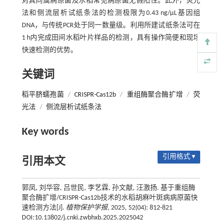
对其同属病原菌及水稻常见病原菌无假阳性。此外，荧光
法和侧流层析试纸条法的检测极限为0.43 ng/μL基因组
DNA，与传统PCR处于同一数量级。利用所建试纸条法可在
1 h内完成田间水稻叶片样品的检测，具有操作简便和现场
快速检测的优势。
关键词
稻平脐蠕孢菌
/
CRISPR-Cas12b
/
重组酶聚合酶扩增
/
荧
光法
/
侧流层析试纸条法
Key words
引用格式 ▾
引用本文
郭凤, 刘华容, 吕世民, 李艺霖, 孙文献, 汪激扬. 基于重组酶
聚合酶扩增/CRISPR-Cas12b技术的水稻胡麻叶斑病病原菌快
速检测方法[J].
植物保护学报
, 2025, 52(04): 812-821
DOI:10.13802/j.cnki.zwbhxb.2025.2025042