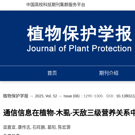
中国高校科技期刊集群服务平台
首页
期刊介绍
植物保护学报
››
2025, Vol. 52
››
Issue (06)
: 1290 -1300.
DOI:
10.13802/j
通信信息在植物-木虱-天敌三级营养关系
梁嘉宜, 康传志, 石旺鹏, 葛阳, 陈宏灏