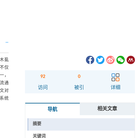
喀木虱
虱不仅
一，
92
0
流通
访问
被引
详细
文对
系统
相关文章
导航
摘要
关键词