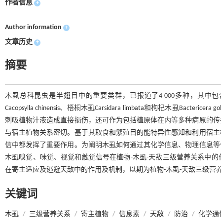
作者信息
+
Author information
+
文章历史
+
摘要
木虱总科昆虫是半翅目中的重要类群，已报道了4 000多种，其中包含柑橘木虱Diaph
Cacopsylla chinensis、梧桐木虱Carsidara limbata和枸杞木
刺吸植物汁液造成直接损伤，还可作为包括植原体在内等多种病原的传
与宿主植物关系密切。基于其取食和繁殖目的能特异性感知和利用宿主
信中都发挥了重要作用。为阐明木虱如何通过其化学信息、物理信息等
木虱嗅觉、味觉、视觉和触觉信号在植物-木虱-天敌三级营养关系中
在寄主适应及逃避天敌中的作用及机制，以期为植物-木虱-天敌三级营
关键词
木虱
/
三级营养关系
/
寄主植物
/
信息素
/
天敌
/
防治
/
化学通