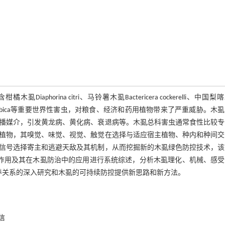
orina citri、马铃薯木虱Bactericera cockerelli、中国梨
虱Bactericera gobica等重要世界性害虫，对粮食、经济和药用植物带来了严重威胁。木
播媒介，引发黄龙病、黄化病、衰退病等。木虱总科害虫通常食性比较专
植物，其嗅觉、味觉、视觉、触觉在选择与适应宿主植物、种内和种间交
信号选择寄主和逃避天敌及其机制，从而挖掘新的木虱绿色防控技术，该
的作用及其在木虱防治中的应用进行系统综述，分析木虱理化、机械、感受
养关系的深入研究和木虱的可持续防控提供新思路和新方法。
信