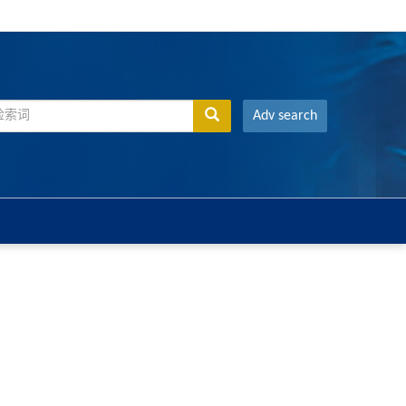
Adv search