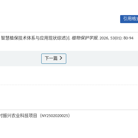
引用格式
耀君. 智慧植保技术体系与应用现状综述[J].
植物保护学报
, 2026, 53(01): 80-94
下一篇
市乡村振兴农业科技项目（NY2502020025）