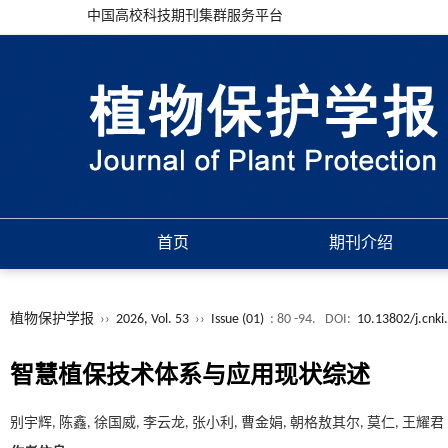
中国高校科技期刊集群服务平台
首页
期刊介绍
植物保护学报
››
2026, Vol. 53
››
Issue (01)
: 80 -94.
DOI:
10.13802/j.cnk
智慧植保技术体系与应用现状综述
别宇辉, 陈鑫, 徐国威, 李云龙, 张小利, 曹金娟, 朝格敖其尔, 莫仁, 王耀君