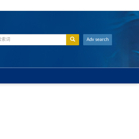
Adv search