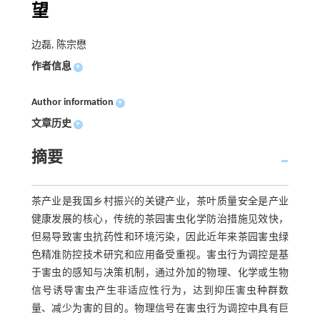
望
边磊, 陈宗懋
作者信息
+
Author information
+
文章历史
+
摘要
茶产业是我国乡村振兴的关键产业，茶叶质量安全是产业
健康发展的核心，传统的茶园害虫化学防治措施见效快，
但易导致害虫抗药性和环境污染，因此近年来茶园害虫绿
色精准防控技术研究和应用备受重视。害虫行为调控是基
于害虫的感知与决策机制，通过外加的物理、化学或生物
信号诱导害虫产生非适应性行为，达到抑压害虫种群数
量、减少为害的目的。物理信号在害虫行为调控中具有巨