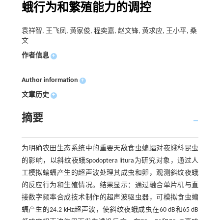
蛾行为和繁殖能力的调控
袁祥智, 王飞凤, 黄家俊, 程奕嘉, 赵文锋, 黄求应, 王小平, 桑
文
作者信息
+
Author information
+
文章历史
+
摘要
为明确农田生态系统中的重要天敌食虫蝙蝠对夜蛾科昆虫
的影响，以斜纹夜蛾Spodoptera litura为研究对象，通过人
工模拟蝙蝠产生的超声波处理其成虫和卵，观测斜纹夜蛾
的反应行为和生殖情况。结果显示：通过融合单片机与直
接数字频率合成技术制作的超声波驱虫器，可模拟食虫蝙
蝠产生的24.2 kHz超声波，使斜纹夜蛾成虫在60 dB和65 dB