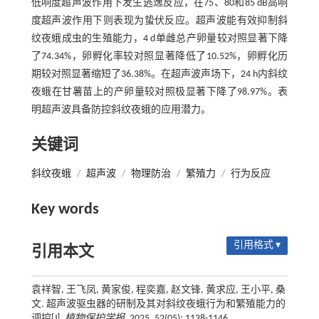
低响度超声波作用下发生逃逸反应，在75、80和85 dB高响
度超声波作用下则表现为蛰伏反应。超声波能有效抑制斜
纹夜蛾成虫的生殖能力，4 d单雌总产卵量较对照显著下降
了74.34%，卵孵化率较对照显著降低了10.52%，卵孵化历
期较对照显著缩短了36.38%。在超声波声场下，24 h内斜纹
夜蛾在甘薯苗上的产卵量较对照极显著下降了98.97%。表
明超声波具备防控斜纹夜蛾的应用潜力。
关键词
斜纹夜蛾
/
超声波
/
物理防治
/
繁殖力
/
行为反应
Key words
引用格式 ▾
引用本文
袁祥智, 王飞凤, 黄家俊, 程奕嘉, 赵文锋, 黄求应, 王小平, 桑
文. 超声波驱虫器的研制及其对斜纹夜蛾行为和繁殖能力的
调控[J].
植物保护学报
, 2025, 52(05): 1138-1146