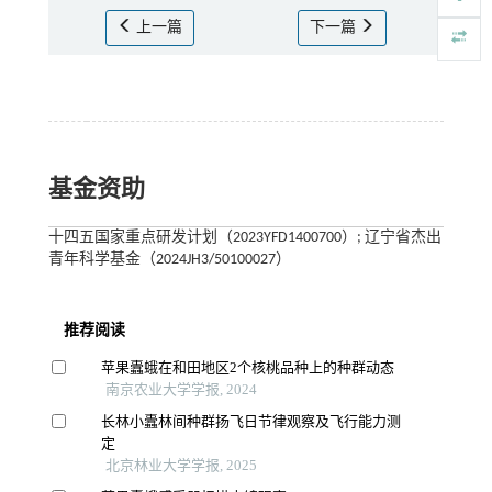
上一篇
下一篇
基金资助
十四五国家重点研发计划（2023YFD1400700）; 辽宁省杰出
青年科学基金（2024JH3/50100027）