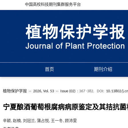
中国高校科技期刊集群服务平台
首页
期刊介绍
植物保护学报
››
2026, Vol. 53
››
Issue (02)
: 367 -382.
DOI:
10.13802/j.c
宁夏酿酒葡萄根腐病病原鉴定及其拮抗菌
辛颖, 赵楠, 刘冠兰, 蒲占悦, 王一冬, 顾沛雯