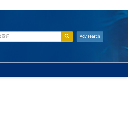
Adv search