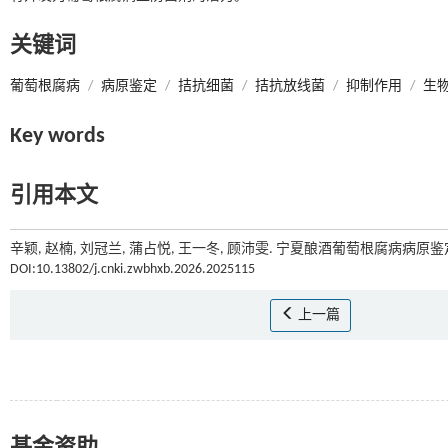
关键词
葡萄根腐病
/
病原鉴定
/
拮抗细菌
/
拮抗放线菌
/
抑制作用
/
生
Key words
引用本文
辛颖, 赵楠, 刘冠兰, 蒲占悦, 王一冬, 顾沛雯. 宁夏酿酒葡萄根腐病病原鉴
DOI:10.13802/j.cnki.zwbhxb.2026.2025115
上一篇