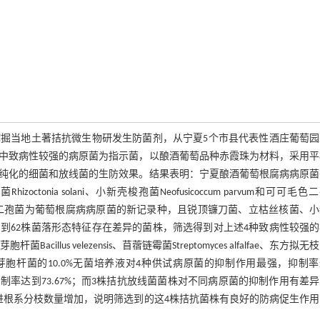
掘当地土著拮抗微生物研发生防菌剂，从宁夏5个市县代表性酒庄葡萄园
中致病性较强的病原菌为指示菌，以酿酒葡萄品种赤霞珠为材料，采用平
纯化的细菌和放线菌的生防效果。结果表明：宁夏酿酒葡萄根腐病病原菌
菌Rhizoctonia solani、小新壳梭孢菌Neofusicoccum parvum和可可毛
孢菌和可可毛色二孢菌为葡萄根腐病病原菌的新记录种，且锐顶镰刀菌、立枯丝核菌、
到62株菌落形态特征存在差异的菌株，筛选得到对上述4种致病性较强的
us velezensis、苜蓿链霉菌Streptomyces alfalfae、东方拟无
riseus；其中贝莱斯芽胞杆菌的10.0%无菌培养液对4种供试病原菌的抑制作用最强，抑制
，抑制率达到73.67%；而3株拮抗放线菌菌株对不同病原菌的抑制作用有差
进根系分枝数量增加，说明筛选到的这4株拮抗菌株有良好的防病促生作用