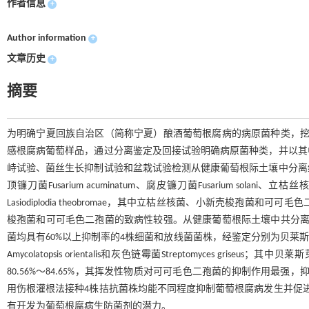
作者信息
+
Author information
+
文章历史
+
摘要
为明确宁夏回族自治区（简称宁夏）酿酒葡萄根腐病的病原菌种类，挖
感根腐病葡萄样品，通过分离鉴定及回接试验明确病原菌种类，并以其
峙试验、菌丝生长抑制试验和盆栽试验检测从健康葡萄根际土壤中分离
顶镰刀菌Fusarium acuminatum、腐皮镰刀菌Fusarium solani、立枯丝核
Lasiodiplodia theobromae，其中立枯丝核菌、小新壳梭
梭孢菌和可可毛色二孢菌的致病性较强。从健康葡萄根际土壤中共分离
菌均具有60%以上抑制率的4株细菌和放线菌菌株，经鉴定分别为贝莱斯芽胞杆菌Bacill
Amycolatopsis orientalis和灰色链霉菌Streptomyces g
80.56%～84.65%，其挥发性物质对可可毛色二孢菌的抑制作用最强
用伤根灌根法接种4株拮抗菌株均能不同程度抑制葡萄根腐病发生并促
有开发为葡萄根腐病生防菌剂的潜力。