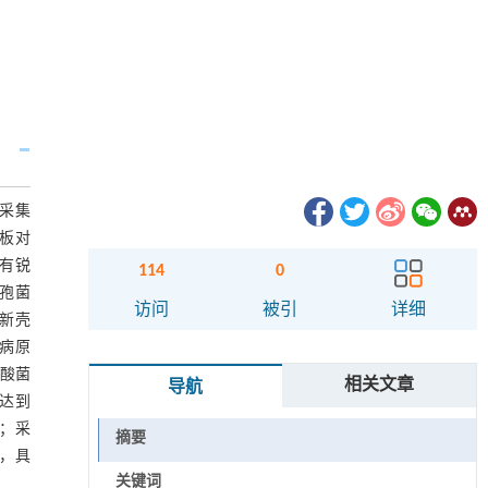
采集
板对
有锐
114
0
色二孢菌
访问
被引
详细
小新壳
病原
枝酸菌
相关文章
导航
率达到
异；采
摘要
，具
关键词