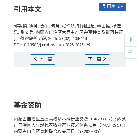
引用格式 ▾
引用本文
郭锦鹏, 徐帅, 贾硕, 何月, 张静航, 轩辕国超, 董国民, 杨佳
乐, 张文兵. 内蒙古自治区大豆主产区杂草种类及群落特征
[J].
植物保护学报
, 2026, 53(02): 438-448
DOI:10.13802/j.cnki.zwbhxb.2026.2025129
上一篇
下一篇
基金资助
内蒙古自治区直属高校基本科研业务费（BR230127）; 内蒙
古自治区大豆现代农牧业产业技术体系项目（IMAHRS-5）;
内蒙古自治区育种联合攻关项目（YZ2023005）