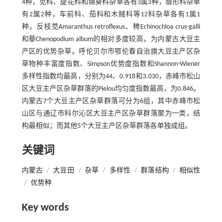
4种，苋科、旋花科和锦葵科杂草各有3属3种，唇形科杂草
有2属2种，车前科、茄科和木贼科等12科杂草各有1属1
种。反枝苋Amaranthus retroflexus、稗Echinochloa crus-galli
和藜Chenopodium album的相对多度较高，为内蒙古大豆主
产区的优势杂草。呼伦贝尔市鄂伦春自治旗大豆主产区杂
草物种丰富度指数、Simpson优势度指数和Shannon-Wiener
多样性指数均最高，分别为44、0.918和3.030，赤峰市松山
区大豆主产区杂草群落的Pielou均匀度指数最高，为0.846。
内蒙古7个大豆主产区杂草群落可分为6组，其中赤峰市松
山区与通辽市科尔沁区大豆主产区杂草群落聚为一类，结
构最相似；而其他5个大豆主产区杂草群落各单独成组。
关键词
内蒙古
/
大豆田
/
杂草
/
多样性
/
群落结构
/
相似性
/
优势种
Key words