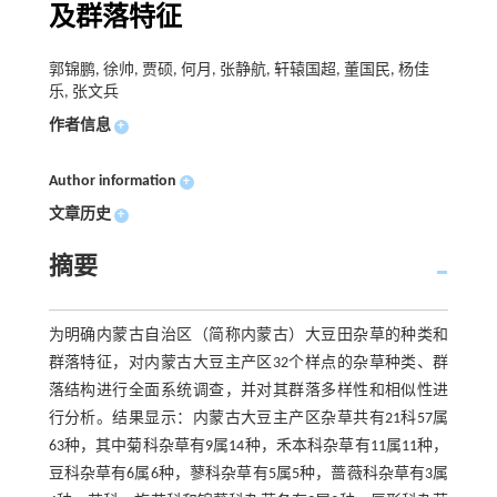
及群落特征
郭锦鹏, 徐帅, 贾硕, 何月, 张静航, 轩辕国超, 董国民, 杨佳
乐, 张文兵
作者信息
+
Author information
+
文章历史
+
摘要
为明确内蒙古自治区（简称内蒙古）大豆田杂草的种类和
群落特征，对内蒙古大豆主产区32个样点的杂草种类、群
落结构进行全面系统调查，并对其群落多样性和相似性进
行分析。结果显示：内蒙古大豆主产区杂草共有21科57属
63种，其中菊科杂草有9属14种，禾本科杂草有11属11种，
豆科杂草有6属6种，蓼科杂草有5属5种，蔷薇科杂草有3属