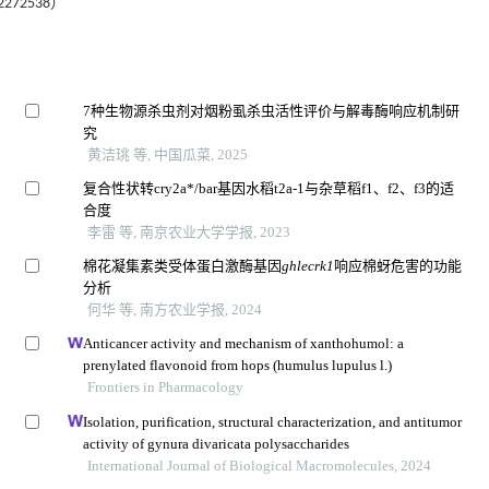
72538）