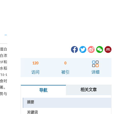
该蛋白
白浓
1F和
120
0
因水稻
访问
被引
详细
1-1
取食时
显著。
相关文章
导航
趋势与
摘要
关键词