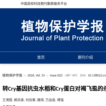
中国高校科技期刊集群服务平台
首页
期刊介绍
植物保护学报
››
2026, Vol. 53
››
Issue (02)
: 487 -497.
DOI:
10.13802/j.c
转Cry基因抗虫水稻和Cry蛋白对褐飞虱
王渭霞, 赖凤香, 何佳春, 魏琪, 万品俊, 傅强