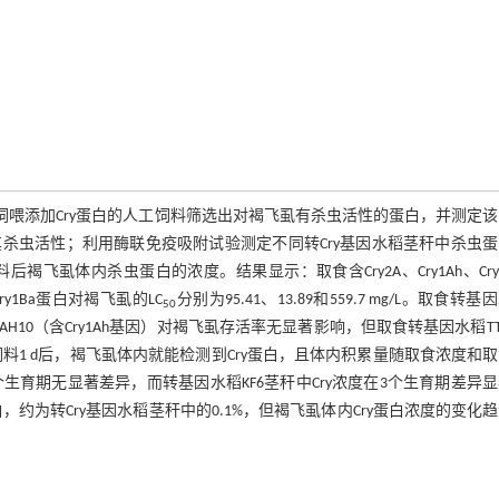
的关系，通过饲喂添加Cry蛋白的人工饲料筛选出对褐飞虱有杀虫活性的蛋白，并测定
杀虫活性；利用酶联免疫吸附试验测定不同转Cry基因水稻茎秆中杀虫蛋
虱体内杀虫蛋白的浓度。结果显示：取食含Cry2A、Cry1Ah、Cry
ry1Ba蛋白对褐飞虱的LC
分别为95.41、13.89和559.7 mg/L。取食转基
50
因）和ZLSAH10（含Cry1Ah基因）对褐飞虱存活率无显著影响，但取食转基因水稻TT5
人工饲料1 d后，褐飞虱体内就能检测到Cry蛋白，且体内积累量随取食浓度和
度在3个生育期无显著差异，而转基因水稻KF6茎秆中Cry浓度在3个生育期差异
白，约为转Cry基因水稻茎秆中的0.1%，但褐飞虱体内Cry蛋白浓度的变化