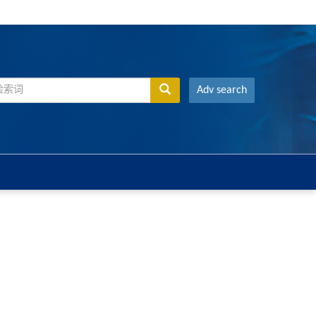
Adv search