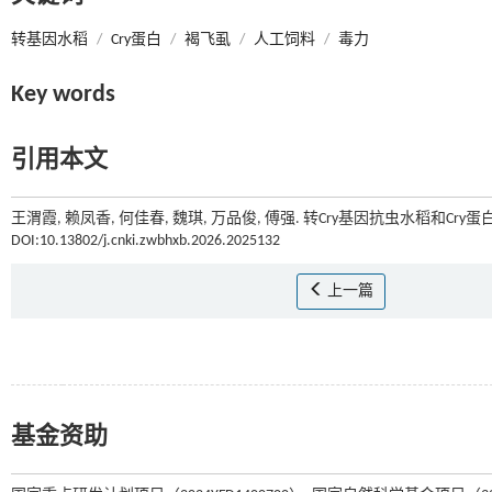
转基因水稻
/
Cry蛋白
/
褐飞虱
/
人工饲料
/
毒力
Key words
引用本文
王渭霞, 赖凤香, 何佳春, 魏琪, 万品俊, 傅强. 转Cry基因抗虫水稻和Cry
DOI:10.13802/j.cnki.zwbhxb.2026.2025132
上一篇
基金资助