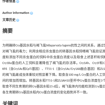
作者信息
+
Author information
+
文章历史
+
摘要
为明确转Cry基因水稻与褐飞虱Nilaparvata lugens抗性之间
对褐飞虱的毒力；利用含相应杀虫蛋白的转基因水稻饲喂褐飞虱验证其
度和添加不同杀虫蛋白的饲料中杀虫蛋白浓度以及取食上述茎秆和饲料后褐飞
Cry1Ba蛋白的人工饲料显著降低了褐飞虱的存活率。Cry1Ah、Cry1F和C
KF6（含Cry1Ac和CpTi基因）、TT51-1（含Cry1Ac/Cry1Ab融合基
的褐飞虱雌成虫体重较对照显著下降。取食含100 mg/L Cry蛋白的
间的增加而增加。转基因水稻TT51-1和ZLSAH10茎秆中Cry蛋白浓
取食不同生育期的转Cry基因水稻15 d后，褐飞虱体内均能检测到Cry蛋
各生育期转Cry基因水稻内Cry蛋白浓度的变化趋势并不一致。
关键词