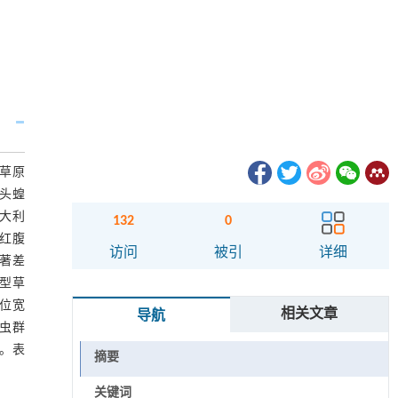
草原
4头蝗
意大利
132
0
、红腹
访问
被引
详细
显著差
型草
生态位宽
相关文章
导航
蝗虫群
%。表
摘要
关键词