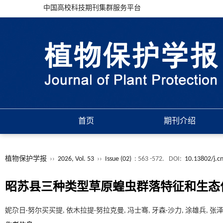
中国高校科技期刊集群服务平台
首页
期刊介绍
植物保护学报
››
2026, Vol. 53
››
Issue (02)
: 563 -572.
DOI:
10.13802/j.c
昭苏县三种类型草原蝗虫群落特征和生态
妮尕日·努尔买买提, 依木拉提·努拉克曼, 冯士骞, 牙森·沙力, 涂雄兵, 张