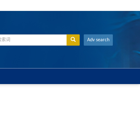
Adv search