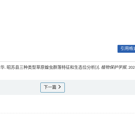
引用格式
张泽华. 昭苏县三种类型草原蝗虫群落特征和生态位分析[J].
植物保护学报
, 202
下一篇