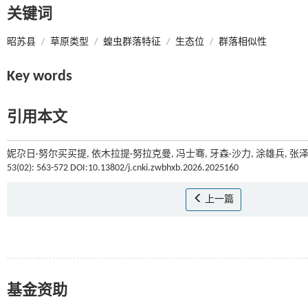
关键词
昭苏县
/
草原类型
/
蝗虫群落特征
/
生态位
/
群落相似性
Key words
引用本文
妮尕日·努尔买买提, 依木拉提·努拉克曼, 冯士骞, 牙森·沙力, 涂雄兵, 
53(02): 563-572 DOI:10.13802/j.cnki.zwbhxb.2026.2025160
上一篇
基金资助