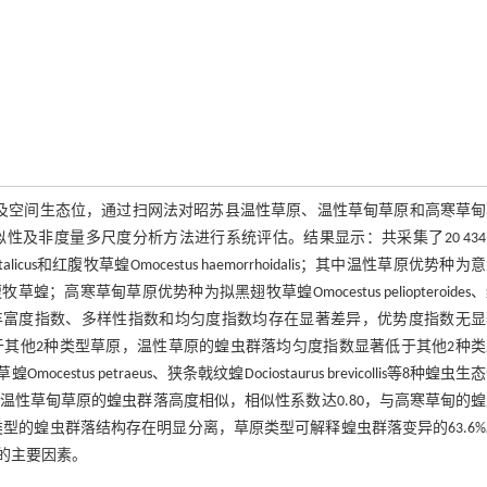
及空间生态位，通过扫网法对昭苏县温性草原、温性草甸草原和高寒草甸
及非度量多尺度分析方法进行系统评估。结果显示：共采集了20 43
icus和红腹牧草蝗Omocestus haemorrhoidalis；其中温性草原优势种为
牧草蝗；高寒草甸草原优势种为拟黑翅牧草蝗Omocestus peliopteroides
原的蝗虫群落丰富度指数、多样性指数和均匀度指数均存在显著差异，优势度指数无
其他2种类型草原，温性草原的蝗虫群落均匀度指数显著低于其他2种类
cestus petraeus、狭条戟纹蝗Dociostaurus brevicollis等8种蝗虫
草原与温性草甸草原的蝗虫群落高度相似，相似性系数达0.80，与高寒草甸的
类型的蝗虫群落结构存在明显分离，草原类型可解释蝗虫群落变异的63.6
的主要因素。