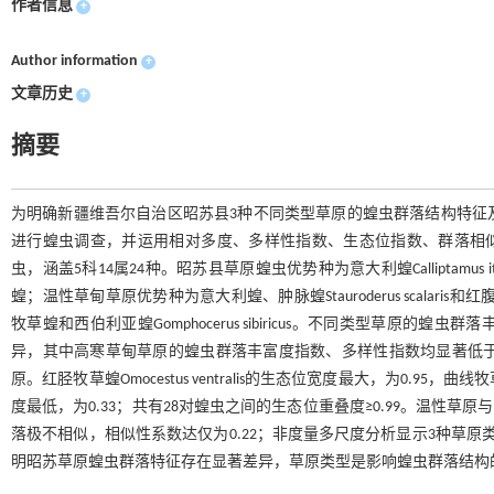
作者信息
+
Author information
+
文章历史
+
摘要
为明确新疆维吾尔自治区昭苏县3种不同类型草原的蝗虫群落结构特征
进行蝗虫调查，并运用相对多度、多样性指数、生态位指数、群落相似性
虫，涵盖5科14属24种。昭苏县草原蝗虫优势种为意大利蝗Calliptamus ital
蝗；温性草甸草原优势种为意大利蝗、肿脉蝗Stauroderus scalaris和红腹
牧草蝗和西伯利亚蝗Gomphocerus sibiricus。不同类型草
异，其中高寒草甸草原的蝗虫群落丰富度指数、多样性指数均显著低于
原。红胫牧草蝗Omocestus ventralis的生态位宽度最大，为0.95，曲线牧草蝗Omo
度最低，为0.33；共有28对蝗虫之间的生态位重叠度≥0.99。温性
落极不相似，相似性系数达仅为0.22；非度量多尺度分析显示3种草原
明昭苏草原蝗虫群落特征存在显著差异，草原类型是影响蝗虫群落结构