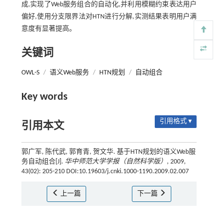
成,实现了Web服务组合的自动化,并利用模糊约束表达用户
偏好,使用分支限界法对HTN进行分解,实测结果表明用户满
意度有显著提高。
关键词
OWL-S
/
语义Web服务
/
HTN规划
/
自动组合
Key words
引用格式 ▾
引用本文
郭广军, 陈代武, 郭育青, 贺文华. 基于HTN规划的语义Web服
务自动组合[J].
华中师范大学学报（自然科学版）
, 2009,
43(02): 205-210 DOI:10.19603/j.cnki.1000-1190.2009.02.007
上一篇
下一篇