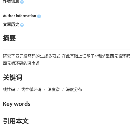
作者信息
+
Author information
+
文章历史
+
摘要
k
k
研究了四元循环码的生成多项式,在此基础上证明了4
和2
型四元循环码
四元循环码的深度谱.
关键词
线性码
/
线性循环码
/
深度谱
/
深度分布
Key words
引用本文