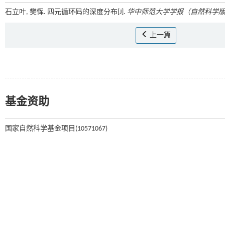
石立叶, 樊恽. 四元循环码的深度分布[J].
华中师范大学学报（自然科学
上一篇
基金资助
国家自然科学基金项目(10571067)