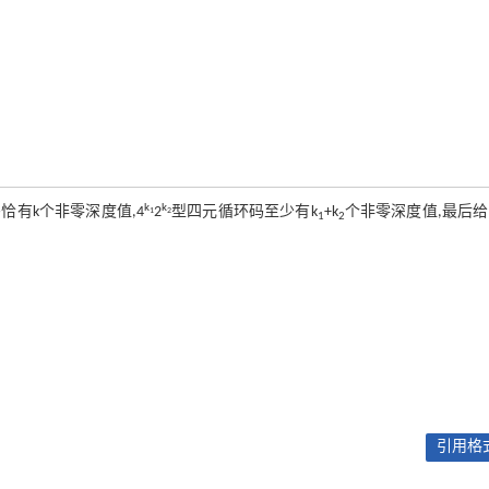
k
k
恰有k个非零深度值,4
2
型四元循环码至少有k
+k
个非零深度值,最后
1
2
1
2
引用格式