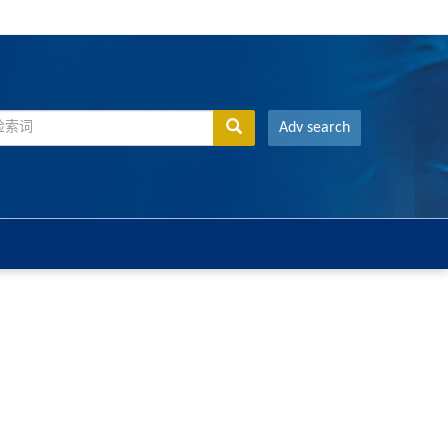
Adv search