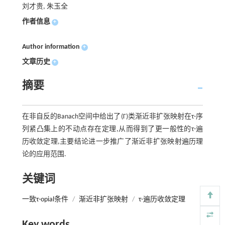
刘才贵, 朱玉全
作者信息
+
Author information
+
文章历史
+
摘要
在非自反的Banach空间中给出了(Γ)类渐近非扩张映射在τ-序
列紧凸集上的不动点存在定理,从而得到了更一般性的τ-遍
历收敛定理,主要结论进一步推广了渐近非扩张映射遍历理
论的应用范围.
关键词
一致τ-opial条件
/
渐近非扩张映射
/
τ-遍历收敛定理
Key words