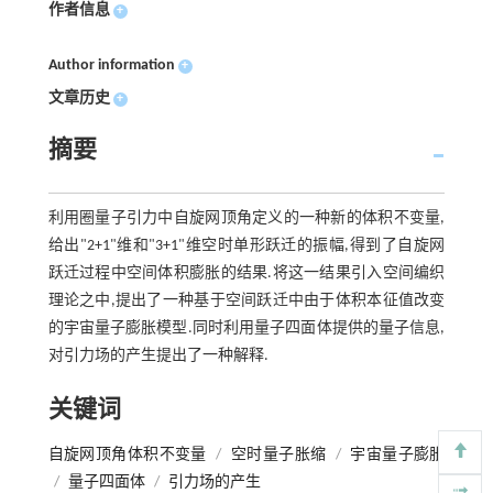
作者信息
+
Author information
+
文章历史
+
摘要
利用圈量子引力中自旋网顶角定义的一种新的体积不变量,
给出"2+1"维和"3+1"维空时单形跃迁的振幅,得到了自旋网
跃迁过程中空间体积膨胀的结果.将这一结果引入空间编织
理论之中,提出了一种基于空间跃迁中由于体积本征值改变
的宇宙量子膨胀模型.同时利用量子四面体提供的量子信息,
对引力场的产生提出了一种解释.
关键词
自旋网顶角体积不变量
/
空时量子胀缩
/
宇宙量子膨胀
/
量子四面体
/
引力场的产生