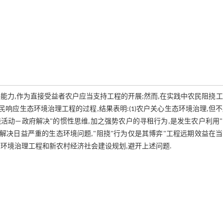
能力,作为直接受益者农户应当支持工程的开展;然而,在实践中农民阻挠
响应生态环境治理工程的过程,结果表明:(1)农户关心生态环境治理,但
挠活动—政府解决"的惯性思维,加之强势农户的寻租行为,是发生农户利用
程解决日益严重的生态环境问题,"阻挠"行为仅是其博弈"工程远期效益在
生态环境治理工程和新农村经济社会建设规划,避开上述问题.