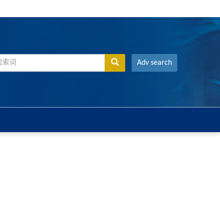
Adv search