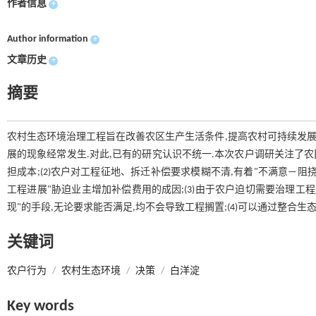
作者信息
+
Author information
+
文章历史
+
摘要
农村生态环境治理工程旨在改善农区生产生活条件,提高农村可持续发展
展的现象经常发生.对此,已有的研究认识不统一.本次农户调研关注了农民
担成本;(2)农户对工程征地、拆迁补偿要求模糊不清,有着"不满意—阻
工程进展"胁迫业主增加补偿费用的成因;(3)由于农户迫切需要治理工
现"的手段,无论要求能否满足,均不会导致工程搁置;(4)可以通过整合
关键词
农户行为
/
农村生态环境
/
决策
/
白洋淀
Key words