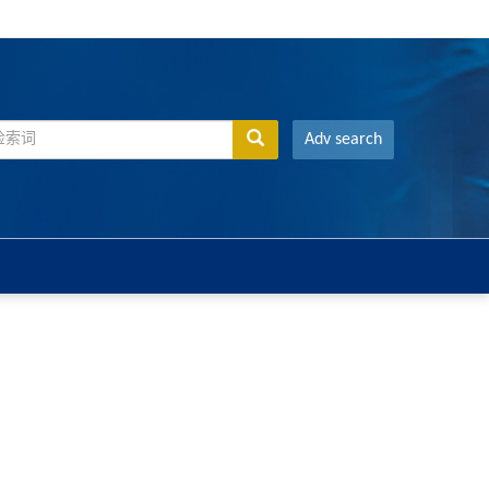
Adv search