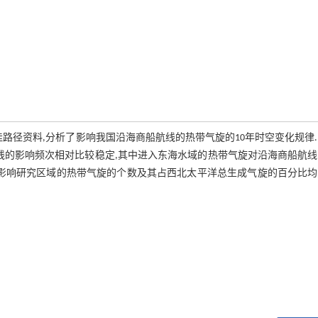
旋最佳路径资料,分析了影响我国沿海商船航线的热带气旋的10年时空变化规律
线的影响频次相对比较稳定,其中进入东海水域的热带气旋对沿海商船航
.影响研究区域的热带气旋的个数及其占西北太平洋总生成气旋的百分比均