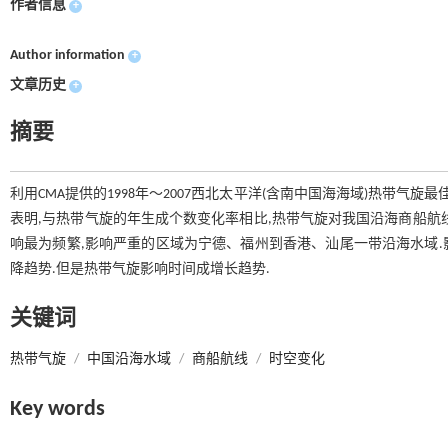
作者信息
+
Author information
+
文章历史
+
摘要
利用CMA提供的1998年～2007西北太平洋(含南中国海海域)热带气
表明,与热带气旋的年生成个数变化率相比,热带气旋对我国沿海商船航
响最为频繁,影响严重的区域为宁德、福州到香港、汕尾一带沿海水域
降趋势.但是热带气旋影响时间成增长趋势.
关键词
热带气旋
/
中国沿海水域
/
商船航线
/
时空变化
Key words