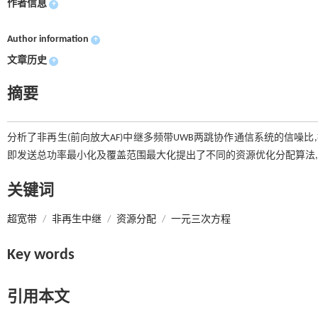
作者信息
+
Author information
+
文章历史
+
摘要
分析了非再生(前向放大AF)中继多频带UWB两跳协作通信系统的信噪比
即发送总功率最小化及覆盖范围最大化提出了不同的资源优化分配算法,
关键词
超宽带
/
非再生中继
/
资源分配
/
一元三次方程
Key words
引用本文