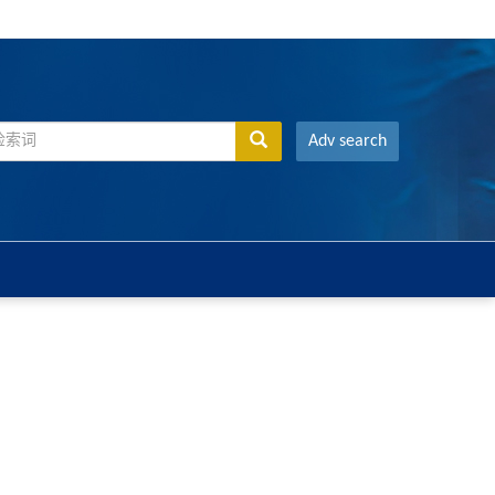
Adv search