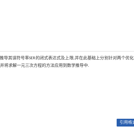
,推导其误符号率SER的闭式表达式及上限,并在此基础上分别针对两个优
并将求解一元三次方程的方法应用到数学推导中.
引用格式