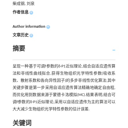
柴成钢, 刘泉
作者信息
+
Author information
+
文章历史
+
摘要
呈现一种基于可调f参数的δ-P1近似理论,结合自适应遗传算
法和非线性曲线拟合,获得生物组织光学特性参数(吸收系
数、散射系数和各向异性因子)的多步非线性优化算法;其中
关键步骤是第一步采用自适应遗传算法精确地确定自由程,
而优化用到数据来源于蒙德卡洛模拟(MC).结果表明,结合可
调f参数的δ-P1近似理论,采用以自适应遗传为主的算法可以
大大减少生物组织光学特性参数的估计误差.
关键词